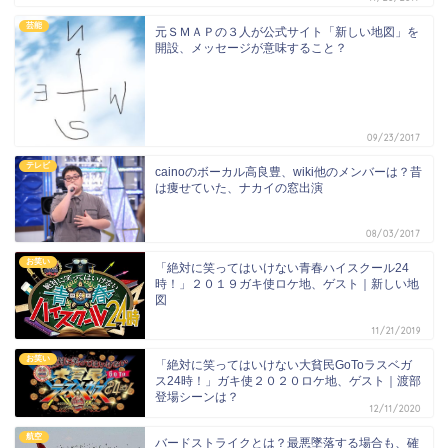
芸能
元ＳＭＡＰの３人が公式サイト「新しい地図」を
開設、メッセージが意味すること？
09/23/2017
テレビ
cainoのボーカル高良豊、wiki他のメンバーは？昔
は痩せていた、ナカイの窓出演
08/03/2017
お笑い
「絶対に笑ってはいけない青春ハイスクール24
時！」２０１９ガキ使ロケ地、ゲスト｜新しい地
図
11/21/2019
お笑い
「絶対に笑ってはいけない大貧民GoToラスベガ
ス24時！」ガキ使２０２０ロケ地、ゲスト｜渡部
登場シーンは？
12/11/2020
航空
バードストライクとは？最悪墜落する場合も、確