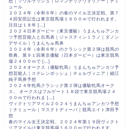
想｜ソウルラッシュ｜ロマンチックウォリアー｜ナミ
ュール
２０２４年（令和６年）の春のマイル王決定戦、第７
４回安田記念は東京競馬場１６００ｍで行われます。
注目は１８年 […]
２０２４日本ダービー（東京優駿）うまんちゅアンカ
ツ予想芸能人と出馬表｜ジャスティンミラノ｜ダノン
デサイル｜うまんちゅ馬券
２０２４年（令和６年）のクラシック第２弾は競馬の
祭典、第９１回東京優駿（日本ダービー）は東京競馬
場２４００ｍで […]
２０２４オークス（優駿牝馬）うまんちゅアンカツ予
想芸能人｜ステレンボッシュ｜チェルヴィニア｜細江
純子馬券予想
２０２４年牝馬クラシック第２弾は優駿牝馬オーク
ス。 オークスはフルゲート１８頭で東京競馬場２４
００ｍで行われま […]
ヴィクトリアマイル２０２４うまんちゅアンカツ予想
｜ナミュール｜マスクトディーバ｜競馬エイト津田予
想
春のマイル女王決定戦、２０２４年第１９回ヴィクト
リアマイルは東京競馬場１６００ｍで行われます。