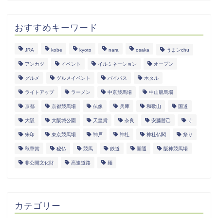
おすすめキーワード
JRA
kobe
kyoto
nara
osaka
うまンchu
アンカツ
イベント
イルミネーション
オープン
グルメ
グルメイベント
バイパス
ホタル
ライトアップ
ラーメン
中京競馬場
中山競馬場
京都
京都競馬場
仏像
兵庫
和歌山
国道
大阪
大阪城公園
天皇賞
奈良
安藤勝己
寺
朱印
東京競馬場
神戸
神社
神社仏閣
祭り
秋華賞
秘仏
競馬
鉄道
開通
阪神競馬場
非公開文化財
高速道路
麺
カテゴリー