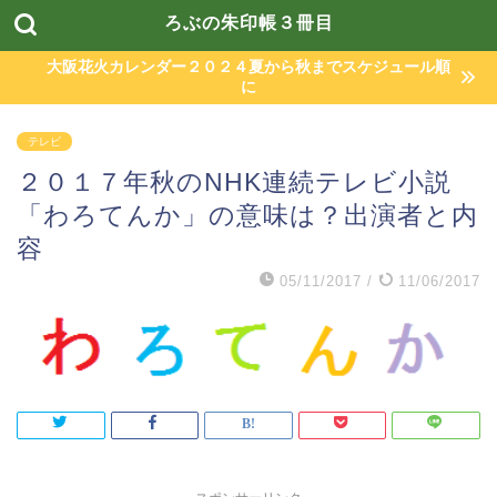
ろぶの朱印帳３冊目
大阪花火カレンダー２０２４夏から秋までスケジュール順
に
テレビ
２０１７年秋のNHK連続テレビ小説
「わろてんか」の意味は？出演者と内
容
05/11/2017
/
11/06/2017