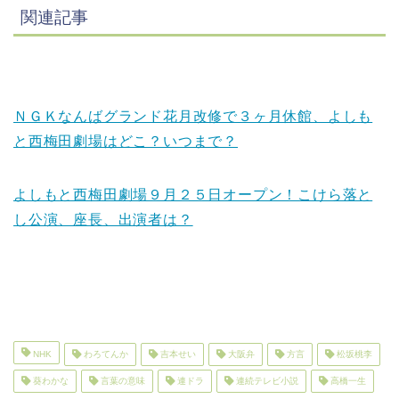
関連記事
ＮＧＫなんばグランド花月改修で３ヶ月休館、よしも
と西梅田劇場はどこ？いつまで？
よしもと西梅田劇場９月２５日オープン！こけら落と
し公演、座長、出演者は？
NHK
わろてんか
吉本せい
大阪弁
方言
松坂桃李
葵わかな
言葉の意味
連ドラ
連続テレビ小説
高橋一生