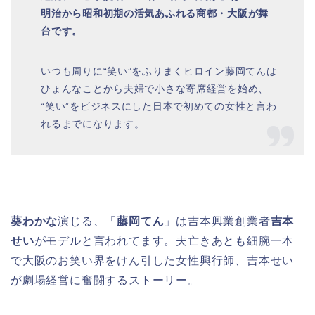
明治から昭和初期の活気あふれる商都・大阪が舞
台です。
いつも周りに“笑い”をふりまくヒロイン藤岡てんは
ひょんなことから夫婦で小さな寄席経営を始め、
“笑い”をビジネスにした日本で初めての女性と言わ
れるまでになります。
葵わかな
演じる、「
藤岡てん
」は吉本興業創業者
吉本
せい
がモデルと言われてます。夫亡きあとも細腕一本
で大阪のお笑い界をけん引した女性興行師、吉本せい
が劇場経営に奮闘するストーリー。