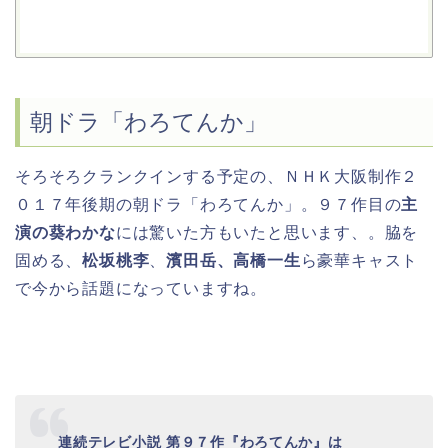
朝ドラ「わろてんか」
そろそろクランクインする予定の、ＮＨＫ大阪制作２
０１７年後期の朝ドラ「わろてんか」。９７作目の
主
演の葵わかな
には驚いた方もいたと思います、。脇を
固める、
松坂桃李
、
濱田岳、
高橋一生
ら豪華キャスト
で今から話題になっていますね。
連続テレビ小説 第９７作『わろてんか』は