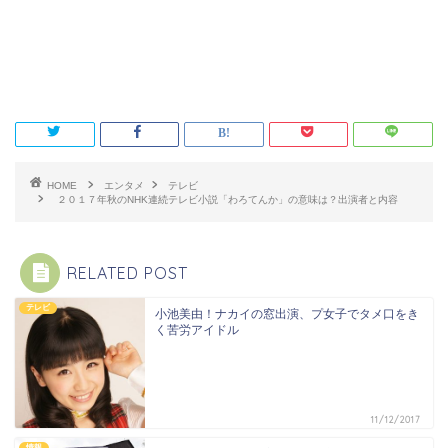
HOME
エンタメ
テレビ
２０１７年秋のNHK連続テレビ小説「わろてんか」の意味は？出演者と内容
RELATED POST
テレビ
小池美由！ナカイの窓出演、プ女子でタメ口をき
く苦労アイドル
11/12/2017
情報