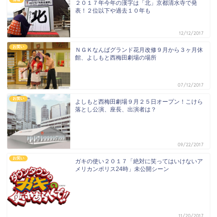
２０１７年今年の漢字は「北」京都清水寺で発
表！２位以下や過去１０年も
12/12/2017
お笑い
ＮＧＫなんばグランド花月改修９月から３ヶ月休
館、よしもと西梅田劇場の場所
07/12/2017
お笑い
よしもと西梅田劇場９月２５日オープン！こけら
落とし公演、座長、出演者は？
09/22/2017
お笑い
ガキの使い２０１７「絶対に笑ってはいけないア
メリカンポリス24時」未公開シーン
11/20/2017