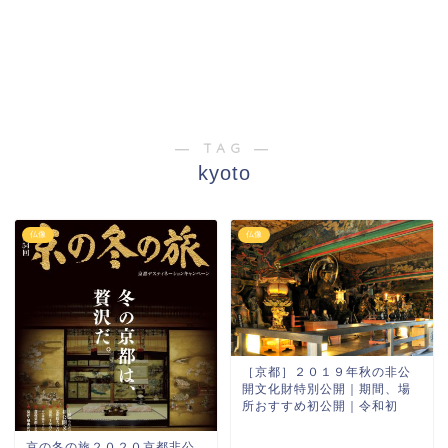
― TAG ―
kyoto
仏像
仏像
［京都］２０１９年秋の非公
開文化財特別公開｜期間、場
所おすすめ初公開｜令和初
京の冬の旅２０２０京都非公