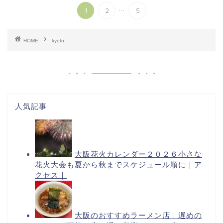
...
1
2
5
HOME
kyoto
人気記事