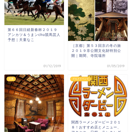
第６６回日経新春杯２０１９
アンカツ＆うまンchu競馬芸人
予想｜天童なこ
［京都］第５３回京の冬の旅
２０１９非公開文化財特別公
開｜期間、寺院場所
01/12/2019
01/05/2019
仏像
グルメイベント
関西ラーメンダービー２０１
８！おすすめ店とメニュー、