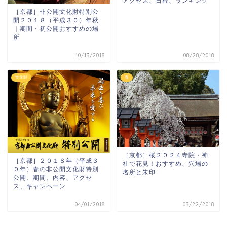
アクセス、日程、ランキング
［京都］非公開文化財特別公
開２０１８（平成３０）年秋
｜期間・初公開おすすめの場
所
10/13/2018
08/28/2018
文化財
春
［京都］桜２０２４寺院・神
［京都］２０１８年（平成３
社で花見！おすすめ、穴場の
０年）春の非公開文化財特別
名所と朱印
公開、期間、内容、アクセ
ス、キャンペーン
04/01/2018
03/22/2018