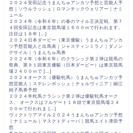
２０２４安田記念うまんちゅアンカツ予想と芸能人予
想｜ソウルラッシュ｜ロマンチックウォリアー｜ナミ
ュール
２０２４年（令和６年）の春のマイル王決定戦、第７
４回安田記念は東京競馬場１６００ｍで行われます。
注目は１８年 […]
２０２４日本ダービー（東京優駿）うまんちゅアンカ
ツ予想芸能人と出馬表｜ジャスティンミラノ｜ダノン
デサイル｜うまんちゅ馬券
２０２４年（令和６年）のクラシック第２弾は競馬の
祭典、第９１回東京優駿（日本ダービー）は東京競馬
場２４００ｍで […]
２０２４オークス（優駿牝馬）うまんちゅアンカツ予
想芸能人｜ステレンボッシュ｜チェルヴィニア｜細江
純子馬券予想
２０２４年牝馬クラシック第２弾は優駿牝馬オーク
ス。 オークスはフルゲート１８頭で東京競馬場２４
００ｍで行われま […]
ヴィクトリアマイル２０２４うまんちゅアンカツ予想
｜ナミュール｜マスクトディーバ｜競馬エイト津田予
想