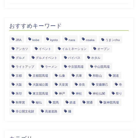
おすすめキーワード
JRA
kobe
kyoto
nara
osaka
うまンchu
アンカツ
イベント
イルミネーション
オープン
グルメ
グルメイベント
バイパス
ホタル
ライトアップ
ラーメン
中京競馬場
中山競馬場
京都
京都競馬場
仏像
兵庫
和歌山
国道
大阪
大阪城公園
天皇賞
奈良
安藤勝己
寺
朱印
東京競馬場
神戸
神社
神社仏閣
祭り
秋華賞
秘仏
競馬
鉄道
開通
阪神競馬場
非公開文化財
高速道路
麺