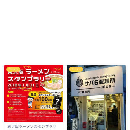
ラーメン
ラーメン
東大阪ラーメンスタンプラリ