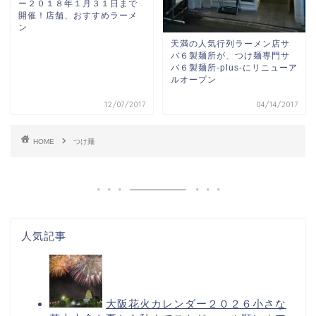
ー２０１８年１月３１日まで
開催！店舗、おすすめラーメ
ン
天満の人気行列ラーメン店サ
バ６製麺所が、つけ麺専門サ
バ６製麺所-plus-にリニューア
ルオープン
12/07/2017
04/14/2017
HOME
つけ麺
人気記事