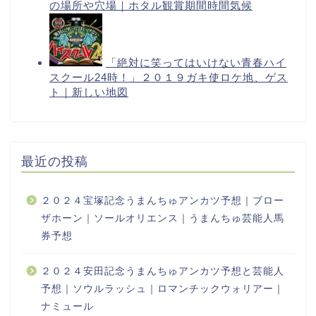
最近の投稿
２０２４宝塚記念うまんちゅアンカツ予想｜ブロー
ザホーン｜ソールオリエンス｜うまんちゅ芸能人馬
券予想
２０２４安田記念うまんちゅアンカツ予想と芸能人
予想｜ソウルラッシュ｜ロマンチックウォリアー｜
ナミュール