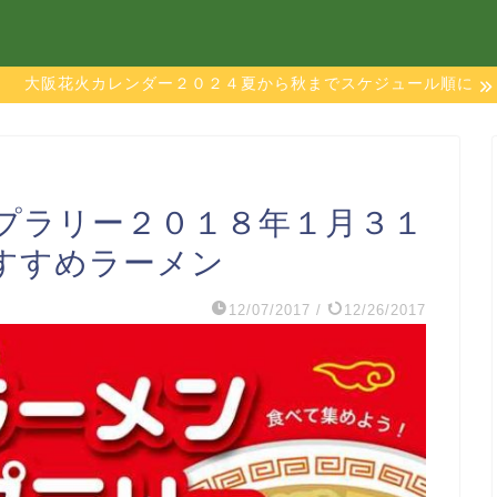
大阪花火カレンダー２０２４夏から秋までスケジュール順に
プラリー２０１８年１月３１
すすめラーメン
12/07/2017
/
12/26/2017