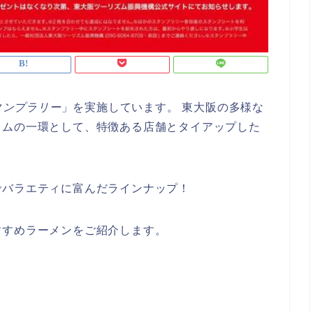
タンプラリー
」を実施しています。 東大阪の多様な
ラムの一環として、特徴ある店舗とタイアップした
でバラエティに富んだラインナップ！
すすめラーメンをご紹介します。