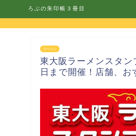
ろぶの朱印帳３冊目
ラーメン
東大阪ラーメンスタン
日まで開催！店舗、お