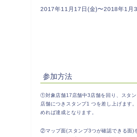
2017年11月17日(金)〜2018年1月3
参加方法
①
対象店舗17店舗中3店舗を回り、スタ
店舗につきスタンプ1 つを差し上げます
めれば達成となります。
②
マップ面(スタンプ3つが確認できる面