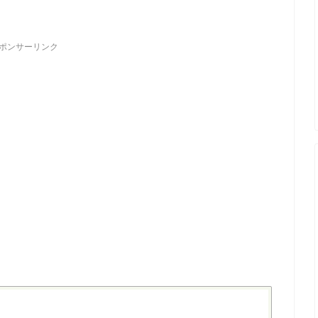
ポンサーリンク