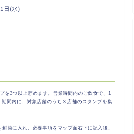
1日(水)
ンプを3つ以上貯めます。
営業時間内のご飲食で、1
。 期間内に、対象店舗のうち３店舗のスタンプを集
)を封筒に入れ、必要事項をマップ面右下に記入後、