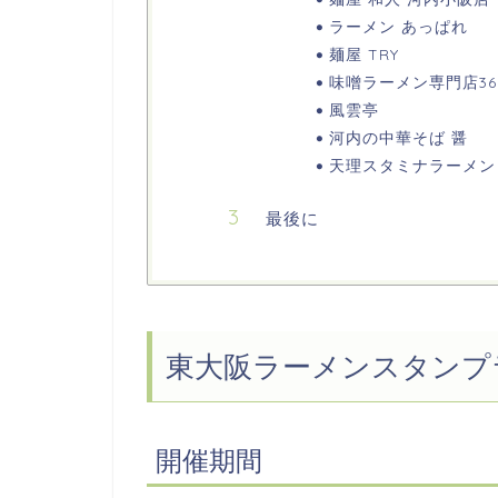
ラーメン あっぱれ
麺屋 TRY
味噌ラーメン専門店36
風雲亭
河内の中華そば 醤
天理スタミナラーメン
最後に
東大阪ラーメンスタンプ
開催期間