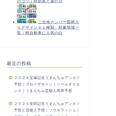
最近の投稿
２０２４宝塚記念うまんちゅアンカツ
予想｜ブローザホーン｜ソールオリエ
ンス｜うまんちゅ芸能人馬券予想
２０２４安田記念うまんちゅアンカツ
予想と芸能人予想｜ソウルラッシュ｜