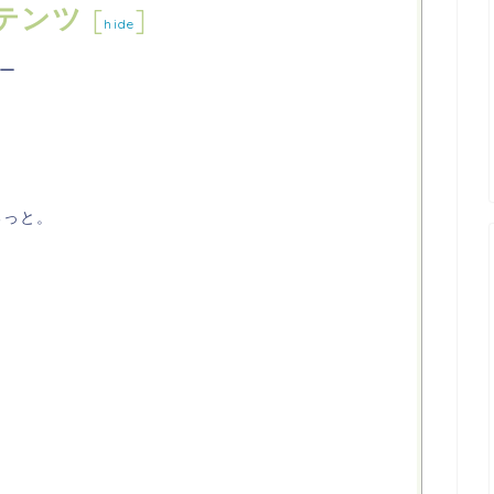
テンツ
[
]
hide
ー
るっと。