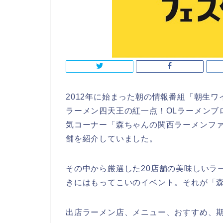
2012年に始まった朝の情報番組「朝生
ラーメン四天王の紅一点！
OL
ラーメンブ
気コーナー「森ちゃんの関西ラーメンファ
舗を紹介していました。
その中から厳選した20店舗の美味しいラ
きにはもってこいのイベント。それが「森
出店ラーメン店、メニュー、おすすめ、