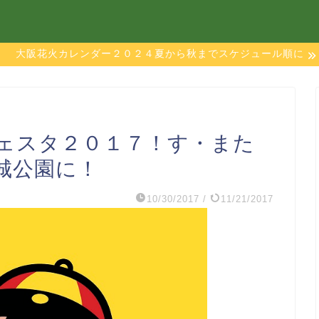
大阪花火カレンダー２０２４夏から秋までスケジュール順に
ェスタ２０１７！す・また
城公園に！
10/30/2017
/
11/21/2017