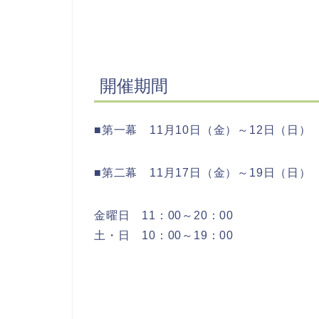
開催期間
■第一幕 11月10日（金）～12日（日）
■第二幕 11月17日（金）～19日（日）
金曜日 11：00～20：00
土・日 10：00～19：00