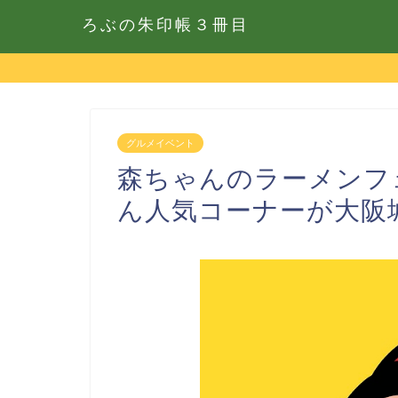
ろぶの朱印帳３冊目
グルメイベント
森ちゃんのラーメンフ
ん人気コーナーが大阪