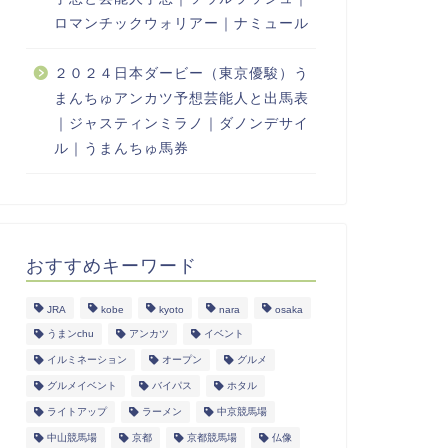
ロマンチックウォリアー｜ナミュール
２０２４日本ダービー（東京優駿）う
まんちゅアンカツ予想芸能人と出馬表
｜ジャスティンミラノ｜ダノンデサイ
ル｜うまんちゅ馬券
おすすめキーワード
JRA
kobe
kyoto
nara
osaka
うまンchu
アンカツ
イベント
イルミネーション
オープン
グルメ
グルメイベント
バイパス
ホタル
ライトアップ
ラーメン
中京競馬場
中山競馬場
京都
京都競馬場
仏像