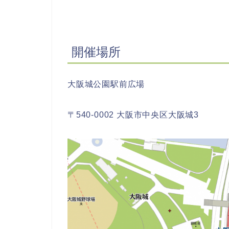
開催場所
大阪城公園駅前広場
〒540-0002 大阪市中央区大阪城3