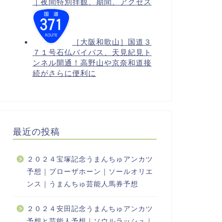
最近の投稿
２０２４宝塚記念うまんちゅアンカツ
予想｜ブローザホーン｜ソールオリエ
ンス｜うまんちゅ芸能人馬券予想
２０２４安田記念うまんちゅアンカツ
予想と芸能人予想｜ソウルラッシュ｜