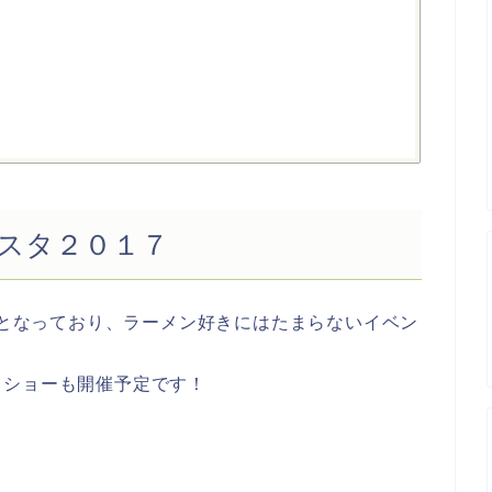
スタ２０１７
となっており、ラーメン好きにはたまらないイベン
クショーも開催予定です！