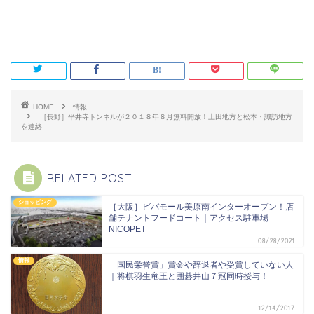
HOME
情報
［長野］平井寺トンネルが２０１８年８月無料開放！上田地方と松本・諏訪地方
を連絡
RELATED POST
ショッピング
［大阪］ビバモール美原南インターオープン！店
舗テナントフードコート｜アクセス駐車場
NICOPET
08/28/2021
情報
「国民栄誉賞」賞金や辞退者や受賞していない人
｜将棋羽生竜王と囲碁井山７冠同時授与！
12/14/2017