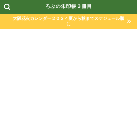
ろぶの朱印帳３冊目
大阪花火カレンダー２０２４夏から秋までスケジュール順
に