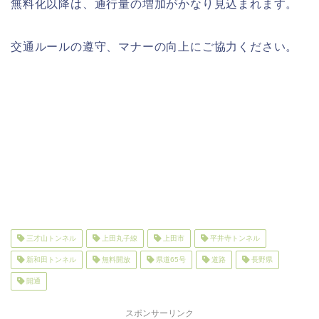
無料化以降は、通行量の増加がかなり見込まれます。
交通ルールの遵守、マナーの向上にご協力ください。
三才山トンネル
上田丸子線
上田市
平井寺トンネル
新和田トンネル
無料開放
県道65号
道路
長野県
開通
スポンサーリンク