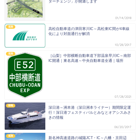
ターチェンジ」が開通します
01/14/2018
道路
高松自動車道の津田寒川IC～高松東IC間が4車線
化により対面通行が解消
10/28/2017
道路
［山梨］中部横断自動車道下部温泉早川IC～南部
IC開通｜東名高速～中央自動車道全通｜場所
07/28/2021
情報
深日港～洲本港（深日洲本ライナー）期間限定運
行！深日港フェスティバルとみなとオアシスみさ
きの情報
06/20/2017
道路
新名神高速道路の城陽JCT・IC～八幡・京田辺