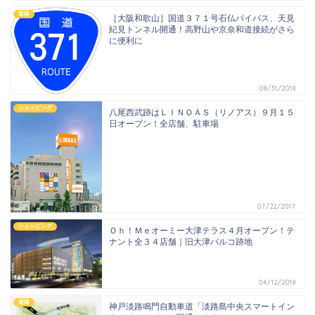
道路
［大阪和歌山］国道３７１号石仏バイパス、天見
紀見トンネル開通！高野山や京奈和道接続がさら
に便利に
08/31/2018
ショッピング
八尾西武跡はＬＩＮＯＡＳ（リノアス）９月１５
日オープン！全店舗、駐車場
07/22/2017
ショッピング
Ｏｈ！Ｍｅオーミー大津テラス４月オープン！テ
ナント全３４店舗｜旧大津パルコ跡地
04/12/2018
道路
神戸淡路鳴門自動車道「淡路島中央スマートイン