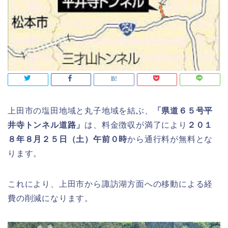
上田市の塩田地域と丸子地域を結ぶ、
「県道６５号平
井寺トンネル道路」
は、料金徴収が満了により
２０１
８年８月２５日（土）午前０時
から通行料が無料とな
ります。
これにより、上田市から諏訪湖方面への移動による経
費の削減になります。