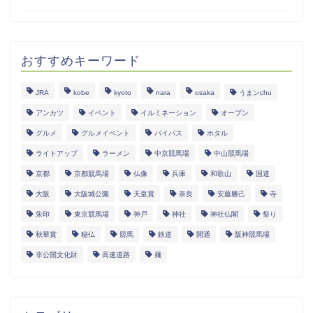
おすすめキーワード
JRA
kobe
kyoto
nara
osaka
うまンchu
アンカツ
イベント
イルミネーション
オープン
グルメ
グルメイベント
バイパス
ホタル
ライトアップ
ラーメン
中京競馬場
中山競馬場
京都
京都競馬場
仏像
兵庫
和歌山
国道
大阪
大阪城公園
天皇賞
奈良
安藤勝己
寺
朱印
東京競馬場
神戸
神社
神社仏閣
祭り
秋華賞
秘仏
競馬
鉄道
開通
阪神競馬場
非公開文化財
高速道路
麺