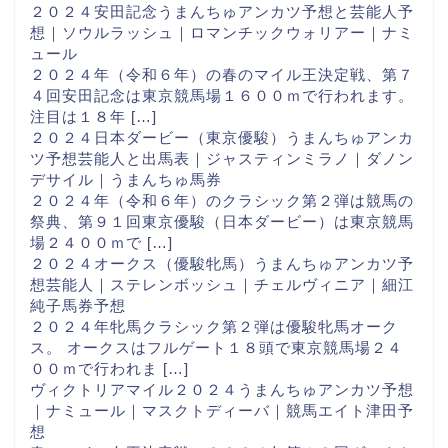
２０２４安田記念うまんちゅアンカツ予想と芸能人予
想｜ソウルラッシュ｜ロマンチックウォリアー｜ナミ
ュール
２０２４年（令和６年）の春のマイル王決定戦、第７
４回安田記念は東京競馬場１６００ｍで行われます。
注目は１８年 […]
２０２４日本ダービー（東京優駿）うまんちゅアンカ
ツ予想芸能人と出馬表｜ジャスティンミラノ｜ダノン
デサイル｜うまんちゅ馬券
２０２４年（令和６年）のクラシック第２弾は競馬の
祭典、第９１回東京優駿（日本ダービー）は東京競馬
場２４００ｍで […]
２０２４オークス（優駿牝馬）うまんちゅアンカツ予
想芸能人｜ステレンボッシュ｜チェルヴィニア｜細江
純子馬券予想
２０２４年牝馬クラシック第２弾は優駿牝馬オーク
ス。 オークスはフルゲート１８頭で東京競馬場２４
００ｍで行われま […]
ヴィクトリアマイル２０２４うまんちゅアンカツ予想
｜ナミュール｜マスクトディーバ｜競馬エイト津田予
想