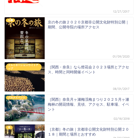
12/27/2017
仏像
京の冬の旅２０２０京都非公開文化財特別公開｜
期間、公開寺院の場所アクセス
01/09/2020
イルミネーション/ライトア
［関西・奈良］なら燈花会２０２３場所とアクセ
ップ
ス、時間と同時開催イベント
08/01/2017
グルメイベント
［関西］奈良月ヶ瀬梅渓梅まつり２０２５月ヶ瀬
梅林の開花情報、見頃、アクセス、駐車場、イベ
ント
02/18/2018
冬
［京都］冬の旅｜京都非公開文化財特別公開２０
１８｜期間と場所とおすすめ