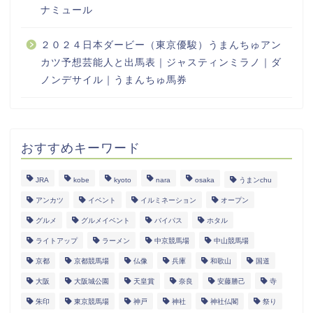
ナミュール
２０２４日本ダービー（東京優駿）うまんちゅアン
カツ予想芸能人と出馬表｜ジャスティンミラノ｜ダ
ノンデサイル｜うまんちゅ馬券
おすすめキーワード
JRA
kobe
kyoto
nara
osaka
うまンchu
アンカツ
イベント
イルミネーション
オープン
グルメ
グルメイベント
バイパス
ホタル
ライトアップ
ラーメン
中京競馬場
中山競馬場
京都
京都競馬場
仏像
兵庫
和歌山
国道
大阪
大阪城公園
天皇賞
奈良
安藤勝己
寺
朱印
東京競馬場
神戸
神社
神社仏閣
祭り