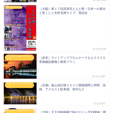
01/02/2018
グルメイベント
［大阪］第１７回高津宮とんど祭！日本一の屋台
と富くじと木村充揮ライブ、落語会
01/03/2018
イルミネーション/ライトア
［奈良］ライトアッププロムナードなら２０２０
ップ
実施施設建物と散策プラン
07/27/2017
イルミネーション/ライトア
［京都］嵐山花灯路２０２１開催期間と時間、混
ップ
雑、アクセスと駐車場、朱印など
11/22/2017
イルミネーション/ライトア
［大阪］天王寺動物園で秋のナイトZOO開催！開