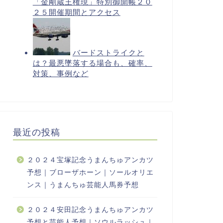
最近の投稿
２０２４宝塚記念うまんちゅアンカツ
予想｜ブローザホーン｜ソールオリエ
ンス｜うまんちゅ芸能人馬券予想
２０２４安田記念うまんちゅアンカツ
予想と芸能人予想｜ソウルラッシュ｜