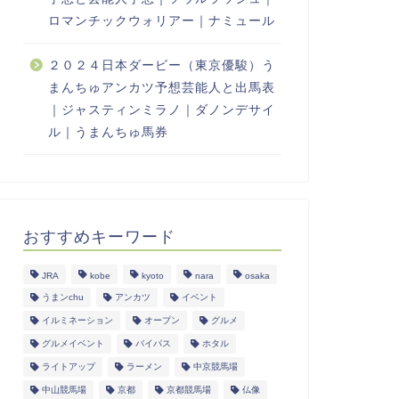
ロマンチックウォリアー｜ナミュール
２０２４日本ダービー（東京優駿）う
まんちゅアンカツ予想芸能人と出馬表
｜ジャスティンミラノ｜ダノンデサイ
ル｜うまんちゅ馬券
おすすめキーワード
JRA
kobe
kyoto
nara
osaka
うまンchu
アンカツ
イベント
イルミネーション
オープン
グルメ
グルメイベント
バイパス
ホタル
ライトアップ
ラーメン
中京競馬場
中山競馬場
京都
京都競馬場
仏像