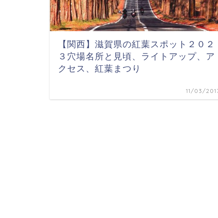
【関西】滋賀県の紅葉スポット２０２
３穴場名所と見頃、ライトアップ、ア
クセス、紅葉まつり
11/03/201