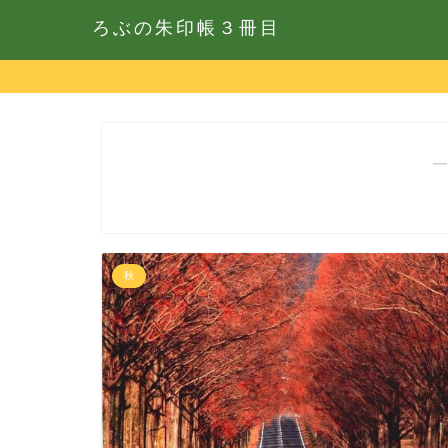
ろぶの朱印帳３冊目
―
秋