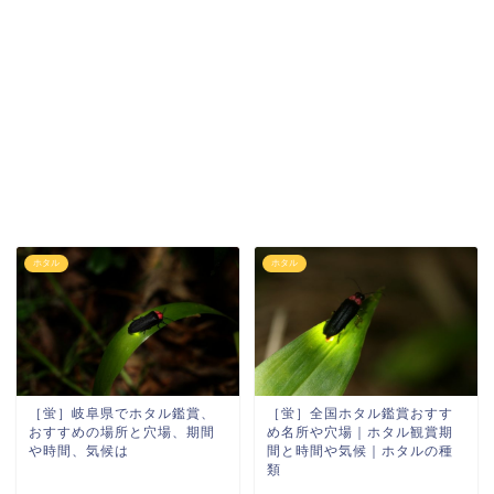
ホタル
ホタル
［蛍］岐阜県でホタル鑑賞、
［蛍］全国ホタル鑑賞おすす
おすすめの場所と穴場、期間
め名所や穴場｜ホタル観賞期
や時間、気候は
間と時間や気候｜ホタルの種
類