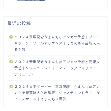
最近の投稿
２０２４宝塚記念うまんちゅアンカツ予想｜ブロー
ザホーン｜ソールオリエンス｜うまんちゅ芸能人馬
券予想
２０２４安田記念うまんちゅアンカツ予想と芸能人
予想｜ソウルラッシュ｜ロマンチックウォリアー｜
ナミュール
２０２４日本ダービー（東京優駿）うまんちゅアン
カツ予想芸能人と出馬表｜ジャスティンミラノ｜ダ
ノンデサイル｜うまんちゅ馬券