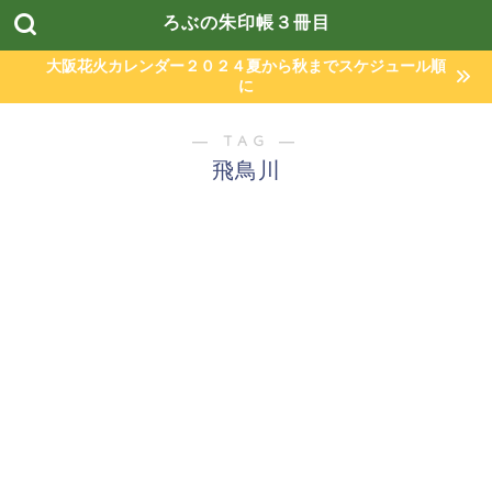
ろぶの朱印帳３冊目
大阪花火カレンダー２０２４夏から秋までスケジュール順
に
― TAG ―
飛鳥川