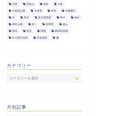
兵庫
和歌山
国道
大阪
大阪城公園
天皇賞
奈良
安藤勝己
寺
朱印
東京競馬場
神戸
神社
神社仏閣
祭り
秋華賞
秘仏
競馬
鉄道
開通
阪神競馬場
非公開文化財
高速道路
麺
カテゴリー
月別記事