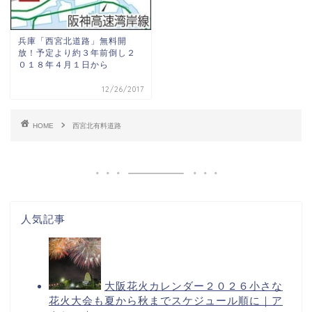
兵庫「西宮北道路」無料開
放！予定より約３年前倒し２
０１８年４月１日から
12/26/2017
HOME
西宮北有料道路
人気記事