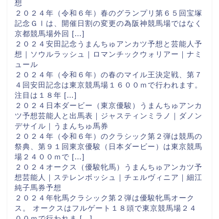
想
２０２４年（令和６年）春のグランプリ第６５回宝塚
記念ＧⅠは、開催日割の変更の為阪神競馬場ではなく
京都競馬場外回 […]
２０２４安田記念うまんちゅアンカツ予想と芸能人予
想｜ソウルラッシュ｜ロマンチックウォリアー｜ナミ
ュール
２０２４年（令和６年）の春のマイル王決定戦、第７
４回安田記念は東京競馬場１６００ｍで行われます。
注目は１８年 […]
２０２４日本ダービー（東京優駿）うまんちゅアンカ
ツ予想芸能人と出馬表｜ジャスティンミラノ｜ダノン
デサイル｜うまんちゅ馬券
２０２４年（令和６年）のクラシック第２弾は競馬の
祭典、第９１回東京優駿（日本ダービー）は東京競馬
場２４００ｍで […]
２０２４オークス（優駿牝馬）うまんちゅアンカツ予
想芸能人｜ステレンボッシュ｜チェルヴィニア｜細江
純子馬券予想
２０２４年牝馬クラシック第２弾は優駿牝馬オーク
ス。 オークスはフルゲート１８頭で東京競馬場２４
００ｍで行われま […]