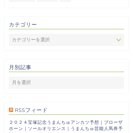
カテゴリー
月別記事
RSSフィード
２０２４宝塚記念うまんちゅアンカツ予想｜ブローザ
ホーン｜ソールオリエンス｜うまんちゅ芸能人馬券予