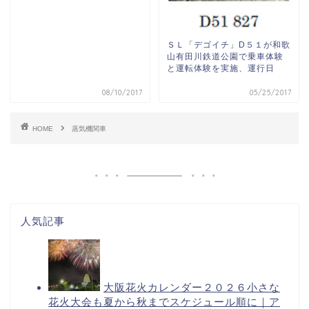
ＳＬ「デゴイチ」D５１が和歌
山有田川鉄道公園で乗車体験
と運転体験を実施、運行日
08/10/2017
05/25/2017
HOME
蒸気機関車
人気記事