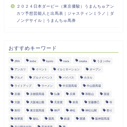
２０２４日本ダービー（東京優駿）うまんちゅアン
カツ予想芸能人と出馬表｜ジャスティンミラノ｜ダ
ノンデサイル｜うまんちゅ馬券
おすすめキーワード
JRA
kobe
kyoto
nara
osaka
うまンchu
アンカツ
イベント
イルミネーション
オープン
グルメ
グルメイベント
バイパス
ホタル
ライトアップ
ラーメン
中京競馬場
中山競馬場
京都
京都競馬場
仏像
兵庫
和歌山
国道
大阪
大阪城公園
天皇賞
奈良
安藤勝己
寺
朱印
東京競馬場
神戸
神社
神社仏閣
祭り
秋華賞
秘仏
競馬
鉄道
開通
阪神競馬場
非公開文化財
高速道路
麺