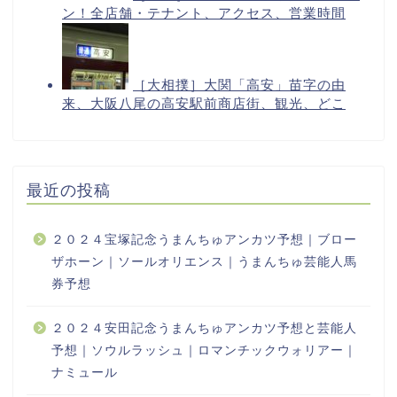
最近の投稿
２０２４宝塚記念うまんちゅアンカツ予想｜ブロー
ザホーン｜ソールオリエンス｜うまんちゅ芸能人馬
券予想
２０２４安田記念うまんちゅアンカツ予想と芸能人
予想｜ソウルラッシュ｜ロマンチックウォリアー｜
ナミュール