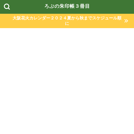
ろぶの朱印帳３冊目
大阪花火カレンダー２０２４夏から秋までスケジュール順
に