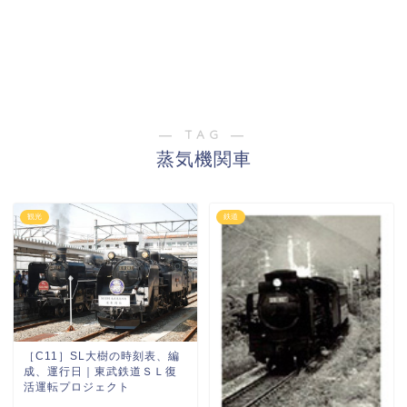
― TAG ―
蒸気機関車
観光
鉄道
［C11］SL大樹の時刻表、編
成、運行日｜東武鉄道ＳＬ復
活運転プロジェクト