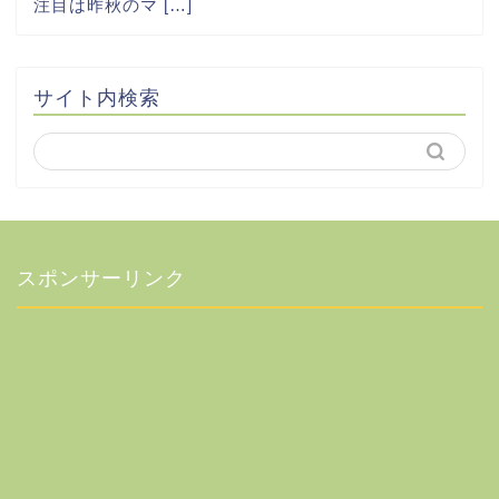
注目は昨秋のマ […]
サイト内検索
スポンサーリンク