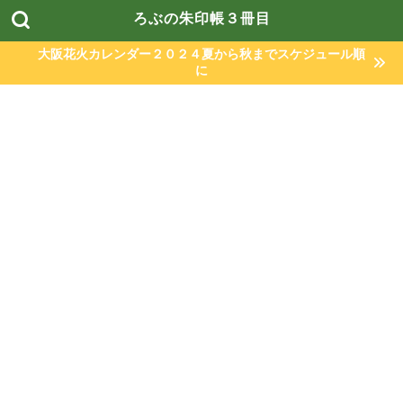
ろぶの朱印帳３冊目
大阪花火カレンダー２０２４夏から秋までスケジュール順
に