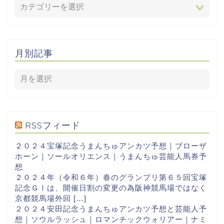
月別記事
RSSフィード
２０２４宝塚記念うまんちゅアンカツ予想｜ブローザ
ホーン｜ソールオリエンス｜うまんちゅ芸能人馬券予
想
２０２４年（令和６年）春のグランプリ第６５回宝塚
記念ＧⅠは、開催日割の変更の為阪神競馬場ではなく
京都競馬場外回 […]
２０２４安田記念うまんちゅアンカツ予想と芸能人予
想｜ソウルラッシュ｜ロマンチックウォリアー｜ナミ