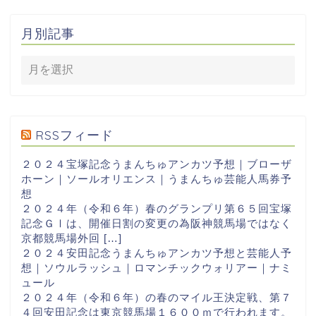
月別記事
RSSフィード
２０２４宝塚記念うまんちゅアンカツ予想｜ブローザ
ホーン｜ソールオリエンス｜うまんちゅ芸能人馬券予
想
２０２４年（令和６年）春のグランプリ第６５回宝塚
記念ＧⅠは、開催日割の変更の為阪神競馬場ではなく
京都競馬場外回 […]
２０２４安田記念うまんちゅアンカツ予想と芸能人予
想｜ソウルラッシュ｜ロマンチックウォリアー｜ナミ
ュール
２０２４年（令和６年）の春のマイル王決定戦、第７
４回安田記念は東京競馬場１６００ｍで行われます。