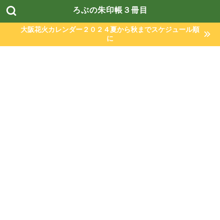
ろぶの朱印帳３冊目
大阪花火カレンダー２０２４夏から秋までスケジュール順
に