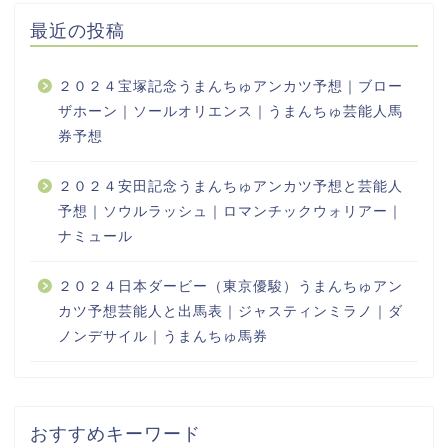
最近の投稿
２０２４宝塚記念うまんちゅアンカツ予想｜ブロー
ザホーン｜ソールオリエンス｜うまんちゅ芸能人馬
券予想
２０２４安田記念うまんちゅアンカツ予想と芸能人
予想｜ソウルラッシュ｜ロマンチックウォリアー｜
ナミュール
２０２４日本ダービー（東京優駿）うまんちゅアン
カツ予想芸能人と出馬表｜ジャスティンミラノ｜ダ
ノンデサイル｜うまんちゅ馬券
おすすめキーワード