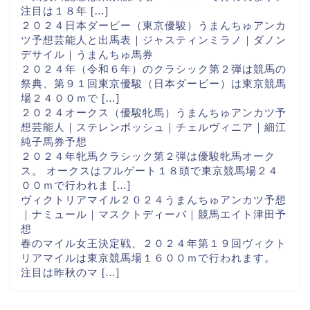
注目は１８年 […]
２０２４日本ダービー（東京優駿）うまんちゅアンカ
ツ予想芸能人と出馬表｜ジャスティンミラノ｜ダノン
デサイル｜うまんちゅ馬券
２０２４年（令和６年）のクラシック第２弾は競馬の
祭典、第９１回東京優駿（日本ダービー）は東京競馬
場２４００ｍで […]
２０２４オークス（優駿牝馬）うまんちゅアンカツ予
想芸能人｜ステレンボッシュ｜チェルヴィニア｜細江
純子馬券予想
２０２４年牝馬クラシック第２弾は優駿牝馬オーク
ス。 オークスはフルゲート１８頭で東京競馬場２４
００ｍで行われま […]
ヴィクトリアマイル２０２４うまんちゅアンカツ予想
｜ナミュール｜マスクトディーバ｜競馬エイト津田予
想
春のマイル女王決定戦、２０２４年第１９回ヴィクト
リアマイルは東京競馬場１６００ｍで行われます。
注目は昨秋のマ […]