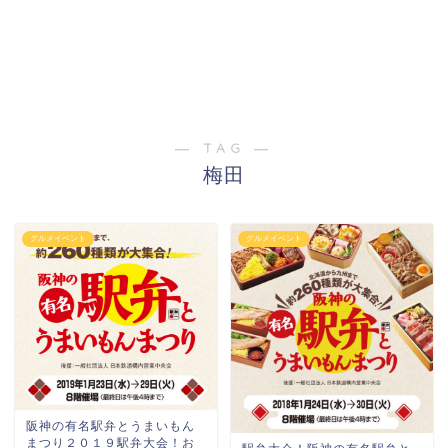
― TAG ―
梅田
グルメイベント
グルメイベント
阪神の有名駅弁とうまいもん
まつり２０１９駅弁大会！お