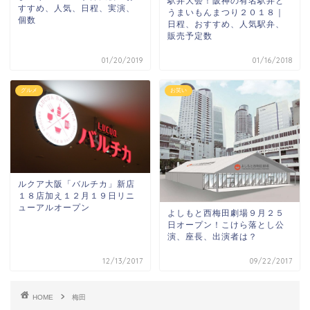
駅弁大会！阪神の有名駅弁と
すすめ、人気、日程、実演、
うまいもんまつり２０１８｜
個数
日程、おすすめ、人気駅弁、
販売予定数
01/20/2019
01/16/2018
グルメ
お笑い
ルクア大阪「バルチカ」新店
１８店加え１２月１９日リニ
ューアルオープン
よしもと西梅田劇場９月２５
日オープン！こけら落とし公
演、座長、出演者は？
12/13/2017
09/22/2017
HOME
梅田