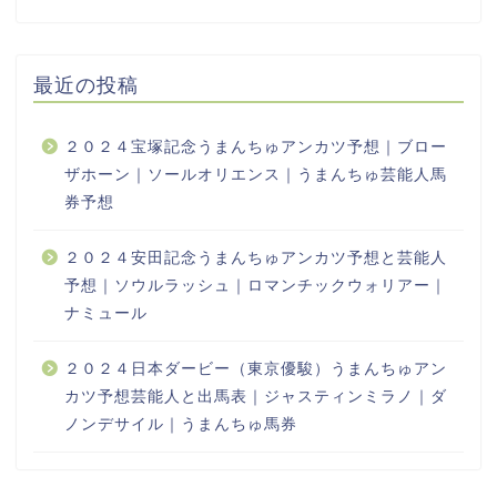
最近の投稿
２０２４宝塚記念うまんちゅアンカツ予想｜ブロー
ザホーン｜ソールオリエンス｜うまんちゅ芸能人馬
券予想
２０２４安田記念うまんちゅアンカツ予想と芸能人
予想｜ソウルラッシュ｜ロマンチックウォリアー｜
ナミュール
２０２４日本ダービー（東京優駿）うまんちゅアン
カツ予想芸能人と出馬表｜ジャスティンミラノ｜ダ
ノンデサイル｜うまんちゅ馬券