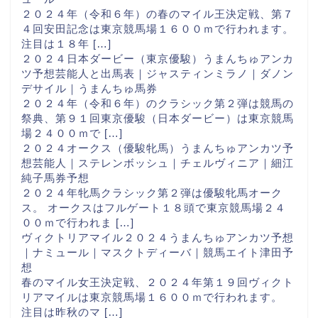
２０２４年（令和６年）の春のマイル王決定戦、第７
４回安田記念は東京競馬場１６００ｍで行われます。
注目は１８年 […]
２０２４日本ダービー（東京優駿）うまんちゅアンカ
ツ予想芸能人と出馬表｜ジャスティンミラノ｜ダノン
デサイル｜うまんちゅ馬券
２０２４年（令和６年）のクラシック第２弾は競馬の
祭典、第９１回東京優駿（日本ダービー）は東京競馬
場２４００ｍで […]
２０２４オークス（優駿牝馬）うまんちゅアンカツ予
想芸能人｜ステレンボッシュ｜チェルヴィニア｜細江
純子馬券予想
２０２４年牝馬クラシック第２弾は優駿牝馬オーク
ス。 オークスはフルゲート１８頭で東京競馬場２４
００ｍで行われま […]
ヴィクトリアマイル２０２４うまんちゅアンカツ予想
｜ナミュール｜マスクトディーバ｜競馬エイト津田予
想
春のマイル女王決定戦、２０２４年第１９回ヴィクト
リアマイルは東京競馬場１６００ｍで行われます。
注目は昨秋のマ […]