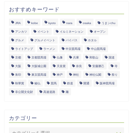
おすすめキーワード
JRA
kobe
kyoto
nara
osaka
うまンchu
アンカツ
イベント
イルミネーション
オープン
グルメ
グルメイベント
バイパス
ホタル
ライトアップ
ラーメン
中京競馬場
中山競馬場
京都
京都競馬場
仏像
兵庫
和歌山
国道
大阪
大阪城公園
天皇賞
奈良
安藤勝己
寺
朱印
東京競馬場
神戸
神社
神社仏閣
祭り
秋華賞
秘仏
競馬
鉄道
開通
阪神競馬場
非公開文化財
高速道路
麺
カテゴリー