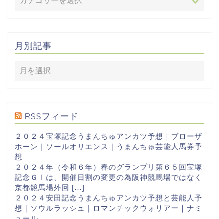
月別記事
RSSフィード
２０２４宝塚記念うまんちゅアンカツ予想｜ブローザ
ホーン｜ソールオリエンス｜うまんちゅ芸能人馬券予
想
２０２４年（令和６年）春のグランプリ第６５回宝塚
記念ＧⅠは、開催日割の変更の為阪神競馬場ではなく
京都競馬場外回 […]
２０２４安田記念うまんちゅアンカツ予想と芸能人予
想｜ソウルラッシュ｜ロマンチックウォリアー｜ナミ
ュール