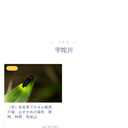
― TAG ―
宇陀川
ホタル
［蛍］奈良県でホタル鑑賞、
穴場、おすすめの場所、期
間、時間、気候は
06/18/2017