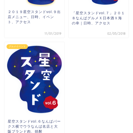
２０１９星空スタンドvol.９出
「星空スタンドvol.７」２０１
店メニュー、日時、イベン
８なんばグルメＸ日本酒Ｘ海
ト、アクセス
の幸｜日時、アクセス
11/01/2019
02/05/2018
グルメイベント
星空スタンドvol.６なんばパー
クス横でウラなんば名店と大
阪ブランド肉、焼酎