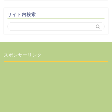
サイト内検索
スポンサーリンク