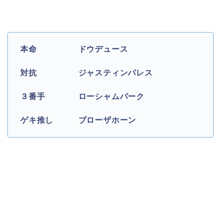
本命 ドウデュース
対抗 ジャスティンパレス
３番手 ローシャムパーク
ゲキ推し ブローザホーン