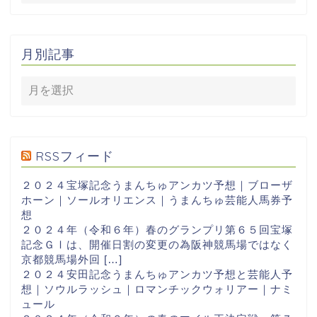
月別記事
RSSフィード
２０２４宝塚記念うまんちゅアンカツ予想｜ブローザ
ホーン｜ソールオリエンス｜うまんちゅ芸能人馬券予
想
２０２４年（令和６年）春のグランプリ第６５回宝塚
記念ＧⅠは、開催日割の変更の為阪神競馬場ではなく
京都競馬場外回 […]
２０２４安田記念うまんちゅアンカツ予想と芸能人予
想｜ソウルラッシュ｜ロマンチックウォリアー｜ナミ
ュール