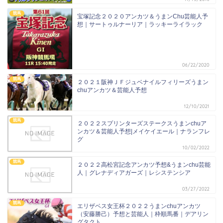
競馬
宝塚記念２０２０アンカツ＆うまンChu芸能人予
想｜サートゥルナーリア｜ラッキーライラック
06/22/2020
競馬
２０２１阪神ＪＦジュベナイルフィリーズうまン
chuアンカツ＆芸能人予想
12/10/2021
競馬
２０２２スプリンターズステークスうまンchuア
ンカツ＆芸能人予想|メイケイエール｜ナランフレ
グ
10/02/2022
競馬
２０２２高松宮記念アンカツ予想&うまンchu芸能
人｜グレナディアガーズ｜レシステンシア
03/27/2022
競馬
エリザベス女王杯２０２２うまンchuアンカツ
（安藤勝己）予想と芸能人｜枠順馬番｜デアリン
グタクト