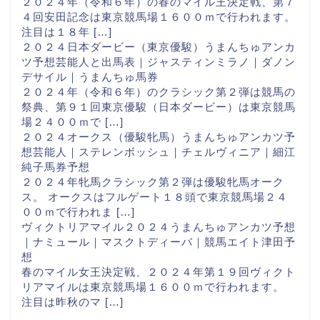
２０２４年（令和６年）の春のマイル王決定戦、第７
４回安田記念は東京競馬場１６００ｍで行われます。
注目は１８年 […]
２０２４日本ダービー（東京優駿）うまんちゅアンカ
ツ予想芸能人と出馬表｜ジャスティンミラノ｜ダノン
デサイル｜うまんちゅ馬券
２０２４年（令和６年）のクラシック第２弾は競馬の
祭典、第９１回東京優駿（日本ダービー）は東京競馬
場２４００ｍで […]
２０２４オークス（優駿牝馬）うまんちゅアンカツ予
想芸能人｜ステレンボッシュ｜チェルヴィニア｜細江
純子馬券予想
２０２４年牝馬クラシック第２弾は優駿牝馬オーク
ス。 オークスはフルゲート１８頭で東京競馬場２４
００ｍで行われま […]
ヴィクトリアマイル２０２４うまんちゅアンカツ予想
｜ナミュール｜マスクトディーバ｜競馬エイト津田予
想
春のマイル女王決定戦、２０２４年第１９回ヴィクト
リアマイルは東京競馬場１６００ｍで行われます。
注目は昨秋のマ […]