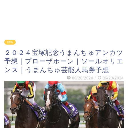
競馬
２０２４宝塚記念うまんちゅアンカツ
予想｜ブローザホーン｜ソールオリエ
ンス｜うまんちゅ芸能人馬券予想
06/20/2024
/
06/23/2024