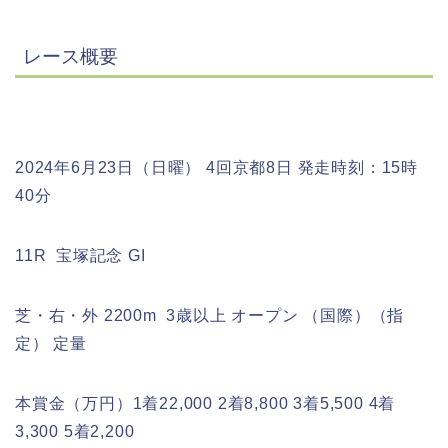
レース概要
2024年6月23日（日曜） 4回京都8日 発走時刻：15時
40分
11R 宝塚記念 GI
芝・右・外 2200m 3歳以上 オープン （国際）（指
定） 定量
本賞金（万円）1着22,000 2着8,800 3着5,500 4着
3,300 5着2,200