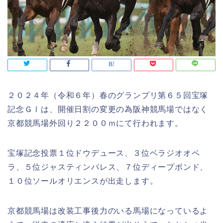
２０２４年（令和６年）春のグランプリ第６５回宝塚
記念ＧⅠは、開催日割の変更の為阪神競馬場ではなく
京都競馬場外回り２２００ｍにて行われます。
宝塚記念投票１位ドウデュース、３位ベラジオオペ
ラ、５位ジャスティンパレス、７位ディープボンド、
１０位ソールオリエンスが出走します。
京都競馬場は改装工事後力のいる馬場になっているよ