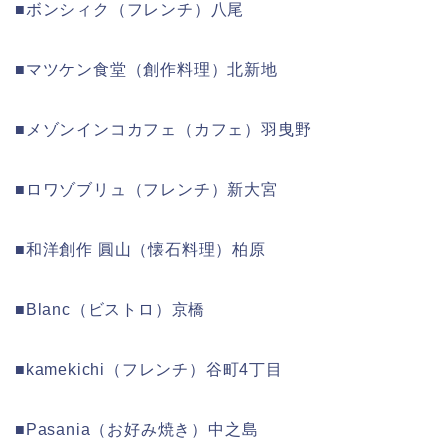
■ボンシィク（フレンチ）八尾
■マツケン食堂（創作料理）北新地
■メゾンインコカフェ（カフェ）羽曳野
■ロワゾブリュ（フレンチ）新大宮
■和洋創作 圓山（懐石料理）柏原
■Blanc（ビストロ）京橋
■kamekichi（フレンチ）谷町4丁目
■Pasania（お好み焼き）中之島