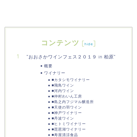
コンテンツ
[
]
hide
”おおさかワインフェス２０１９ in 柏原”
概要
ワイナリー
■カタシモワイナリー
■飛鳥ワイン
■河内ワイン
■仲村わいん工房
■島之内フジマル醸造所
■天使の羽ワイン
■神戸ワイナリー
■丹波ワイン
■ヒトミワイナリー
■琵琶湖ワイナリー
■寿屋清涼食品