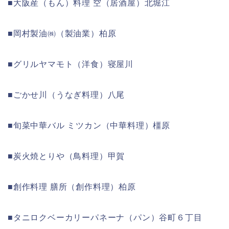
■大阪産（もん）料理 空（居酒屋）北堀江
■岡村製油㈱（製油業）柏原
■グリルヤマモト（洋食）寝屋川
■ごかせ川（うなぎ料理）八尾
■旬菜中華バル ミツカン（中華料理）橿原
■炭火焼とりや（鳥料理）甲賀
■創作料理 膳所（創作料理）柏原
■タニロクベーカリーパネーナ（パン）谷町６丁目