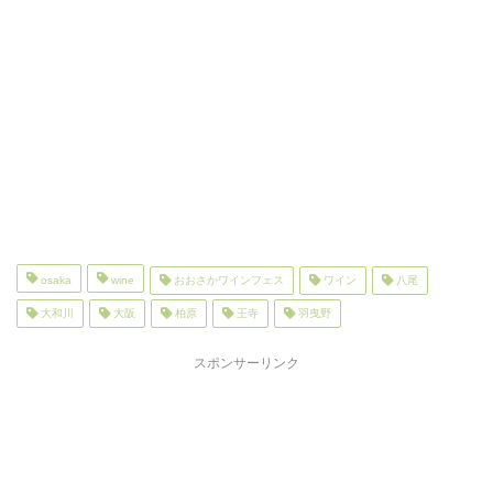
osaka
wine
おおさかワインフェス
ワイン
八尾
大和川
大阪
柏原
王寺
羽曳野
スポンサーリンク