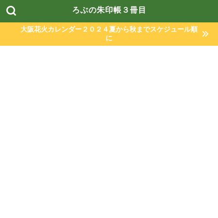
ろぶの朱印帳３冊目
大阪花火カレンダー２０２４夏から秋までスケジュール順
に