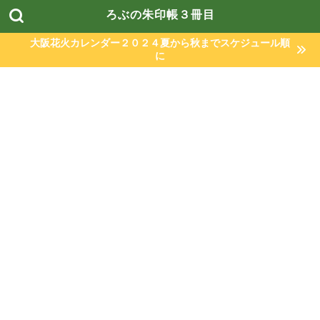
ろぶの朱印帳３冊目
大阪花火カレンダー２０２４夏から秋までスケジュール順
に