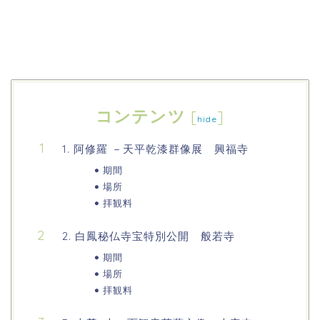
コンテンツ
[
]
hide
1. 阿修羅 －天平乾漆群像展 興福寺
期間
場所
拝観料
2. 白鳳秘仏寺宝特別公開 般若寺
期間
場所
拝観料