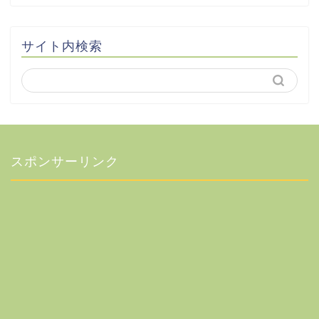
サイト内検索
スポンサーリンク