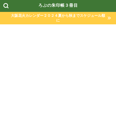
ろぶの朱印帳３冊目
大阪花火カレンダー２０２４夏から秋までスケジュール順
に