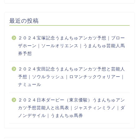
最近の投稿
２０２４宝塚記念うまんちゅアンカツ予想｜ブロー
ザホーン｜ソールオリエンス｜うまんちゅ芸能人馬
券予想
２０２４安田記念うまんちゅアンカツ予想と芸能人
予想｜ソウルラッシュ｜ロマンチックウォリアー｜
ナミュール
２０２４日本ダービー（東京優駿）うまんちゅアン
カツ予想芸能人と出馬表｜ジャスティンミラノ｜ダ
ノンデサイル｜うまんちゅ馬券