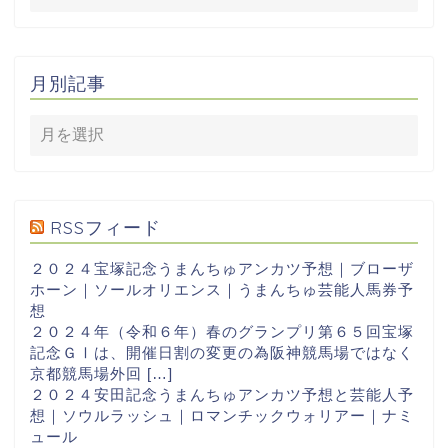
月別記事
RSSフィード
２０２４宝塚記念うまんちゅアンカツ予想｜ブローザ
ホーン｜ソールオリエンス｜うまんちゅ芸能人馬券予
想
２０２４年（令和６年）春のグランプリ第６５回宝塚
記念ＧⅠは、開催日割の変更の為阪神競馬場ではなく
京都競馬場外回 […]
２０２４安田記念うまんちゅアンカツ予想と芸能人予
想｜ソウルラッシュ｜ロマンチックウォリアー｜ナミ
ュール