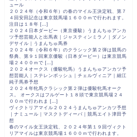
ュール
２０２４年（令和６年）の春のマイル王決定戦、第７
４回安田記念は東京競馬場１６００ｍで行われます。
注目は１８年 […]
２０２４日本ダービー（東京優駿）うまんちゅアンカ
ツ予想芸能人と出馬表｜ジャスティンミラノ｜ダノン
デサイル｜うまんちゅ馬券
２０２４年（令和６年）のクラシック第２弾は競馬の
祭典、第９１回東京優駿（日本ダービー）は東京競馬
場２４００ｍで […]
２０２４オークス（優駿牝馬）うまんちゅアンカツ予
想芸能人｜ステレンボッシュ｜チェルヴィニア｜細江
純子馬券予想
２０２４年牝馬クラシック第２弾は優駿牝馬オーク
ス。 オークスはフルゲート１８頭で東京競馬場２４
００ｍで行われま […]
ヴィクトリアマイル２０２４うまんちゅアンカツ予想
｜ナミュール｜マスクトディーバ｜競馬エイト津田予
想
春のマイル女王決定戦、２０２４年第１９回ヴィクト
リアマイルは東京競馬場１６００ｍで行われます。