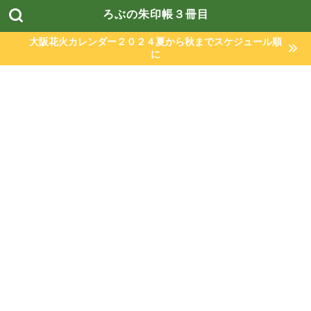
ろぶの朱印帳３冊目
大阪花火カレンダー２０２４夏から秋までスケジュール順
に