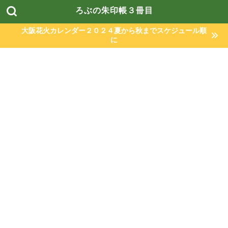
ろぶの朱印帳３冊目
大阪花火カレンダー２０２４夏から秋までスケジュール順
に