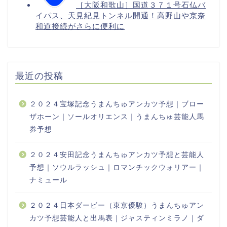
最近の投稿
２０２４宝塚記念うまんちゅアンカツ予想｜ブロー
ザホーン｜ソールオリエンス｜うまんちゅ芸能人馬
券予想
２０２４安田記念うまんちゅアンカツ予想と芸能人
予想｜ソウルラッシュ｜ロマンチックウォリアー｜
ナミュール
２０２４日本ダービー（東京優駿）うまんちゅアン
カツ予想芸能人と出馬表｜ジャスティンミラノ｜ダ