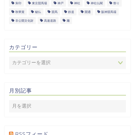
朱印
東京競馬場
神戸
神社
神社仏閣
祭り
秋華賞
秘仏
競馬
鉄道
開通
阪神競馬場
非公開文化財
高速道路
麺
カテゴリー
月別記事
RSSフィード