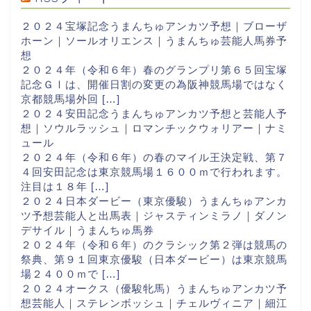
２０２４宝塚記念うまんちゅアンカツ予想｜ブローザ
ホーン｜ソールオリエンス｜うまんちゅ芸能人馬券予
想
２０２４年（令和６年）春のグランプリ第６５回宝塚
記念ＧⅠは、開催日割の変更の為阪神競馬場ではなく
京都競馬場外回 […]
２０２４安田記念うまんちゅアンカツ予想と芸能人予
想｜ソウルラッシュ｜ロマンチックウォリアー｜ナミ
ュール
２０２４年（令和６年）の春のマイル王決定戦、第７
４回安田記念は東京競馬場１６００ｍで行われます。
注目は１８年 […]
２０２４日本ダービー（東京優駿）うまんちゅアンカ
ツ予想芸能人と出馬表｜ジャスティンミラノ｜ダノン
デサイル｜うまんちゅ馬券
２０２４年（令和６年）のクラシック第２弾は競馬の
祭典、第９１回東京優駿（日本ダービー）は東京競馬
場２４００ｍで […]
２０２４オークス（優駿牝馬）うまんちゅアンカツ予
想芸能人｜ステレンボッシュ｜チェルヴィニア｜細江