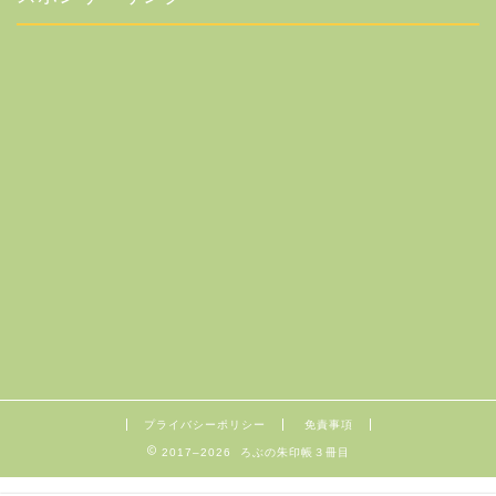
プライバシーポリシー
免責事項
2017–2026 ろぶの朱印帳３冊目