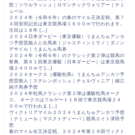
想｜ソウルラッシュ｜ロマンチックウォリアー｜ナミ
ュール
２０２４年（令和６年）の春のマイル王決定戦、第７
４回安田記念は東京競馬場１６００ｍで行われます。
注目は１８年 […]
２０２４日本ダービー（東京優駿）うまんちゅアンカ
ツ予想芸能人と出馬表｜ジャスティンミラノ｜ダノン
デサイル｜うまんちゅ馬券
２０２４年（令和６年）のクラシック第２弾は競馬の
祭典、第９１回東京優駿（日本ダービー）は東京競馬
場２４００ｍで […]
２０２４オークス（優駿牝馬）うまんちゅアンカツ予
想芸能人｜ステレンボッシュ｜チェルヴィニア｜細江
純子馬券予想
２０２４年牝馬クラシック第２弾は優駿牝馬オーク
ス。 オークスはフルゲート１８頭で東京競馬場２４
００ｍで行われま […]
ヴィクトリアマイル２０２４うまんちゅアンカツ予想
｜ナミュール｜マスクトディーバ｜競馬エイト津田予
想
春のマイル女王決定戦、２０２４年第１９回ヴィクト