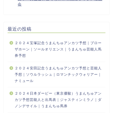
最近の投稿
２０２４宝塚記念うまんちゅアンカツ予想｜ブロー
ザホーン｜ソールオリエンス｜うまんちゅ芸能人馬
券予想
２０２４安田記念うまんちゅアンカツ予想と芸能人
予想｜ソウルラッシュ｜ロマンチックウォリアー｜
ナミュール
２０２４日本ダービー（東京優駿）うまんちゅアン
カツ予想芸能人と出馬表｜ジャスティンミラノ｜ダ
ノンデサイル｜うまんちゅ馬券