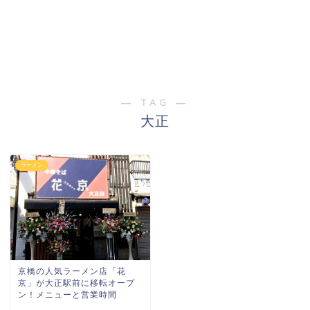
― TAG ―
大正
ラーメン
京橋の人気ラーメン店「花
京」が大正駅前に移転オープ
ン！メニューと営業時間