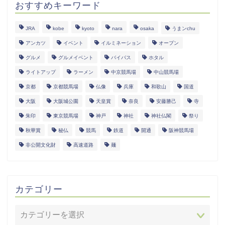
おすすめキーワード
JRA
kobe
kyoto
nara
osaka
うまンchu
アンカツ
イベント
イルミネーション
オープン
グルメ
グルメイベント
バイパス
ホタル
ライトアップ
ラーメン
中京競馬場
中山競馬場
京都
京都競馬場
仏像
兵庫
和歌山
国道
大阪
大阪城公園
天皇賞
奈良
安藤勝己
寺
朱印
東京競馬場
神戸
神社
神社仏閣
祭り
秋華賞
秘仏
競馬
鉄道
開通
阪神競馬場
非公開文化財
高速道路
麺
カテゴリー