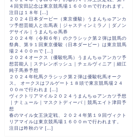
４回安田記念は東京競馬場１６００ｍで行われます。
注目は１８年 […]
２０２４日本ダービー（東京優駿）うまんちゅアンカ
ツ予想芸能人と出馬表｜ジャスティンミラノ｜ダノン
デサイル｜うまんちゅ馬券
２０２４年（令和６年）のクラシック第２弾は競馬の
祭典、第９１回東京優駿（日本ダービー）は東京競馬
場２４００ｍで […]
２０２４オークス（優駿牝馬）うまんちゅアンカツ予
想芸能人｜ステレンボッシュ｜チェルヴィニア｜細江
純子馬券予想
２０２４年牝馬クラシック第２弾は優駿牝馬オーク
ス。 オークスはフルゲート１８頭で東京競馬場２４
００ｍで行われま […]
ヴィクトリアマイル２０２４うまんちゅアンカツ予想
｜ナミュール｜マスクトディーバ｜競馬エイト津田予
想
春のマイル女王決定戦、２０２４年第１９回ヴィクト
リアマイルは東京競馬場１６００ｍで行われます。
注目は昨秋のマ […]