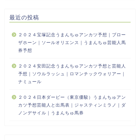
最近の投稿
２０２４宝塚記念うまんちゅアンカツ予想｜ブロー
ザホーン｜ソールオリエンス｜うまんちゅ芸能人馬
券予想
２０２４安田記念うまんちゅアンカツ予想と芸能人
予想｜ソウルラッシュ｜ロマンチックウォリアー｜
ナミュール
２０２４日本ダービー（東京優駿）うまんちゅアン
カツ予想芸能人と出馬表｜ジャスティンミラノ｜ダ
ノンデサイル｜うまんちゅ馬券