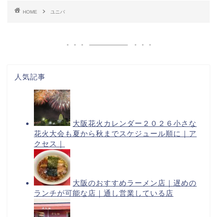
HOME
ユニバ
人気記事