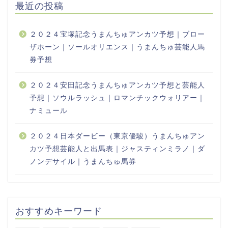
最近の投稿
２０２４宝塚記念うまんちゅアンカツ予想｜ブロー
ザホーン｜ソールオリエンス｜うまんちゅ芸能人馬
券予想
２０２４安田記念うまんちゅアンカツ予想と芸能人
予想｜ソウルラッシュ｜ロマンチックウォリアー｜
ナミュール
２０２４日本ダービー（東京優駿）うまんちゅアン
カツ予想芸能人と出馬表｜ジャスティンミラノ｜ダ
ノンデサイル｜うまんちゅ馬券
おすすめキーワード