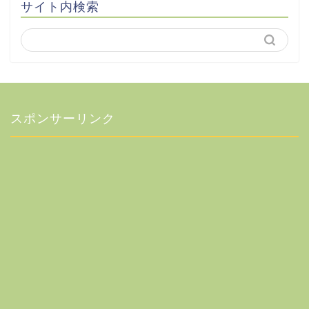
サイト内検索
スポンサーリンク