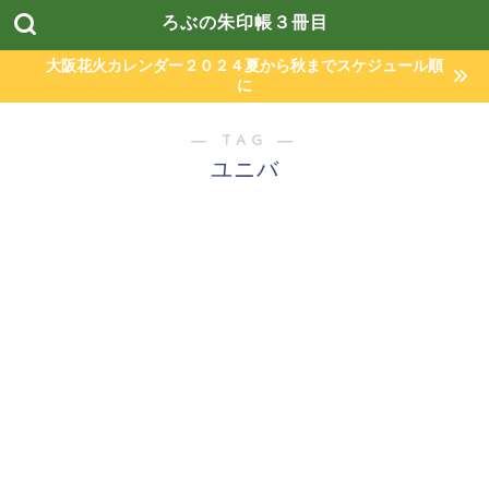
ろぶの朱印帳３冊目
大阪花火カレンダー２０２４夏から秋までスケジュール順
に
― TAG ―
ユニバ