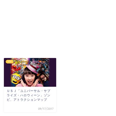
USJ
ＵＳＪ「ユニバーサル・サプ
ライズ・ハロウィーン」ゾン
ビ、アトラクションマップ
09/17/2017