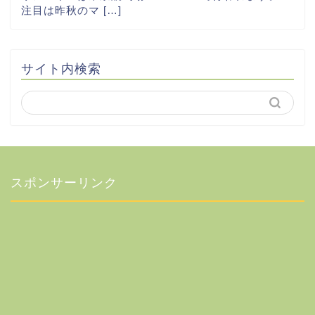
注目は昨秋のマ […]
サイト内検索
スポンサーリンク