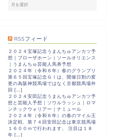
RSSフィード
２０２４宝塚記念うまんちゅアンカツ予
想｜ブローザホーン｜ソールオリエンス
｜うまんちゅ芸能人馬券予想
２０２４年（令和６年）春のグランプリ
第６５回宝塚記念ＧⅠは、開催日割の変
更の為阪神競馬場ではなく京都競馬場外
回 […]
２０２４安田記念うまんちゅアンカツ予
想と芸能人予想｜ソウルラッシュ｜ロマ
ンチックウォリアー｜ナミュール
２０２４年（令和６年）の春のマイル王
決定戦、第７４回安田記念は東京競馬場
１６００ｍで行われます。 注目は１８
年 […]