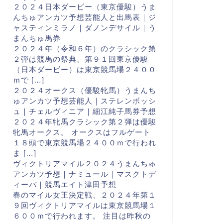
２０２４日本ダービー（東京優駿）うま
んちゅアンカツ予想芸能人と出馬表｜ジ
ャスティンミラノ｜ダノンデサイル｜う
まんちゅ馬券
２０２４年（令和６年）のクラシック第
２弾は競馬の祭典、第９１回東京優駿
（日本ダービー）は東京競馬場２４００
ｍで […]
２０２４オークス（優駿牝馬）うまんち
ゅアンカツ予想芸能人｜ステレンボッシ
ュ｜チェルヴィニア｜細江純子馬券予想
２０２４年牝馬クラシック第２弾は優駿
牝馬オークス。 オークスはフルゲート
１８頭で東京競馬場２４００ｍで行われ
ま […]
ヴィクトリアマイル２０２４うまんちゅ
アンカツ予想｜ナミュール｜マスクトデ
ィーバ｜競馬エイト津田予想
春のマイル女王決定戦、２０２４年第１
９回ヴィクトリアマイルは東京競馬場１
６００ｍで行われます。 注目は昨秋の