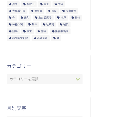
兵庫
和歌山
国道
大阪
大阪城公園
天皇賞
奈良
安藤勝己
寺
朱印
東京競馬場
神戸
神社
神社仏閣
祭り
秋華賞
秘仏
競馬
鉄道
開通
阪神競馬場
非公開文化財
高速道路
麺
カテゴリー
月別記事