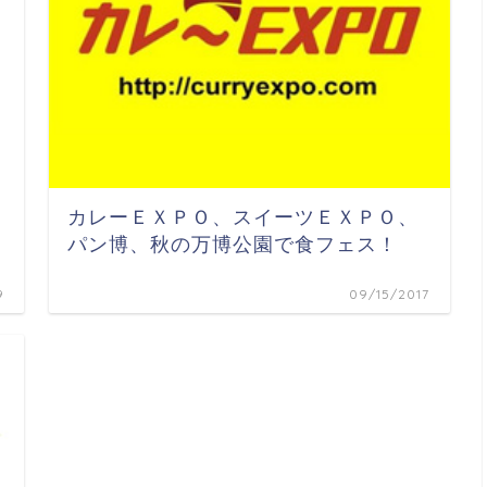
｜
カレーＥＸＰＯ、スイーツＥＸＰＯ、
パン博、秋の万博公園で食フェス！
9
09/15/2017