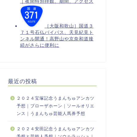
最近の投稿
２０２４宝塚記念うまんちゅアンカツ
予想｜ブローザホーン｜ソールオリエ
ンス｜うまんちゅ芸能人馬券予想
２０２４安田記念うまんちゅアンカツ
予想と芸能人予想｜ソウルラッシュ｜