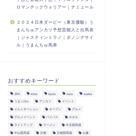
ロマンチックウォリアー｜ナミュール
２０２４日本ダービー（東京優駿）う
まんちゅアンカツ予想芸能人と出馬表
｜ジャスティンミラノ｜ダノンデサイ
ル｜うまんちゅ馬券
おすすめキーワード
JRA
kobe
kyoto
nara
osaka
うまンchu
アンカツ
イベント
イルミネーション
オープン
グルメ
グルメイベント
バイパス
ホタル
ライトアップ
ラーメン
中京競馬場
中山競馬場
京都
京都競馬場
仏像