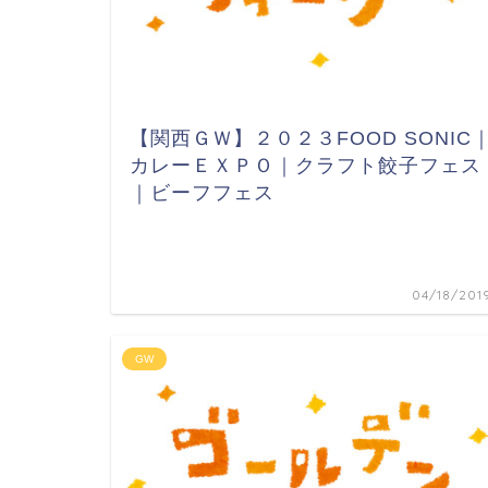
【関西ＧＷ】２０２３FOOD SONIC
カレーＥＸＰＯ｜クラフト餃子フェス
｜ビーフフェス
04/18/201
GW