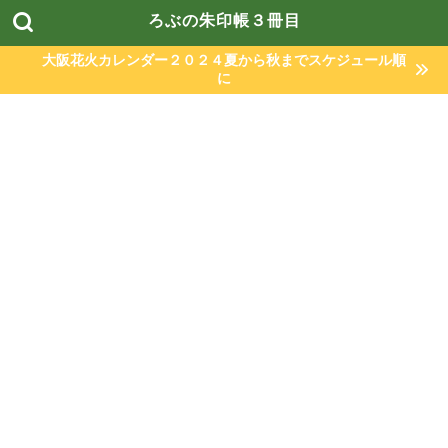
ろぶの朱印帳３冊目
大阪花火カレンダー２０２４夏から秋までスケジュール順
に