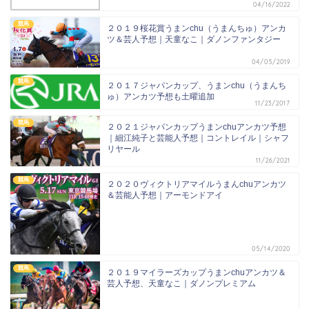
04/16/2022
競馬
２０１９桜花賞うまンchu（うまんちゅ）アンカ
ツ＆芸人予想｜天童なこ｜ダノンファンタジー
04/05/2019
競馬
２０１７ジャパンカップ、うまンchu（うまんち
ゅ）アンカツ予想も土曜追加
11/23/2017
競馬
２０２１ジャパンカップうまンchuアンカツ予想
｜細江純子と芸能人予想｜コントレイル｜シャフ
リヤール
11/26/2021
競馬
２０２０ヴィクトリアマイルうまんchuアンカツ
＆芸能人予想｜アーモンドアイ
05/14/2020
競馬
２０１９マイラーズカップうまンchuアンカツ＆
芸人予想、天童なこ｜ダノンプレミアム