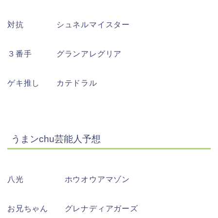
対抗 シュネルマイスター
３番手 グランアレグリア
ゲキ推し カテドラル
うまンchu芸能人予想
八光 ホウオウアマゾン
お兄ちゃん グレナディアガーズ