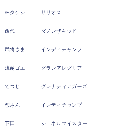
林タケシ サリオス
西代 ダノンザキッド
武将さま インディチャンプ
浅越ゴエ グランアレグリア
てつじ グレナディアガーズ
恋さん インディチャンプ
下田 シュネルマイスター