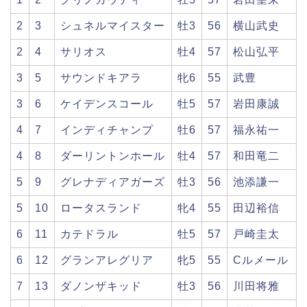
2
3
シュネルマイスター
牡3
56
横山武史
2
4
サリオス
牡4
57
松山弘平
3
5
サウンドキアラ
牝6
55
武豊
3
6
ケイデンスコール
牡5
57
岩田康誠
4
7
インディチャンプ
牡6
57
福永祐一
4
8
ダーリントンホール
牡4
57
和田竜二
5
9
グレナディアガーズ
牡3
56
池添謙一
5
10
ロータスランド
牝4
55
田辺裕信
6
11
カテドラル
牡5
57
戸崎圭太
6
12
グランアレグリア
牝5
55
Cルメール
7
13
ダノンザキッド
牡3
56
川田将雅