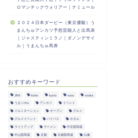
ロマンチックウォリアー｜ナミュール
２０２４日本ダービー（東京優駿）う
まんちゅアンカツ予想芸能人と出馬表
｜ジャスティンミラノ｜ダノンデサイ
ル｜うまんちゅ馬券
おすすめキーワード
JRA
kobe
kyoto
nara
osaka
うまンchu
アンカツ
イベント
イルミネーション
オープン
グルメ
グルメイベント
バイパス
ホタル
ライトアップ
ラーメン
中京競馬場
中山競馬場
京都
京都競馬場
仏像