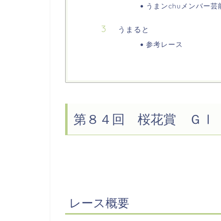
うまンchuメンバー芸
うまると
参考レース
第８４回 桜花賞 ＧⅠ
レース概要