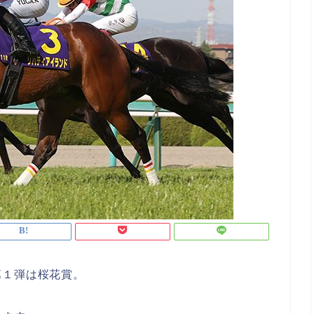
第１弾は桜花賞。