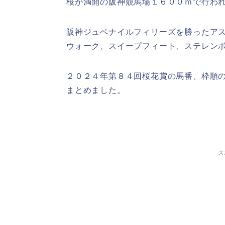
桜が満開の阪神競馬場１６００ｍで行わ
阪神ジュベナイルフィリーズを勝ったア
ウォーク、スイープフィート、ステレン
２０２４年第８４回桜花賞の馬番、枠順の
まとめました。
ス