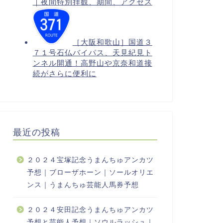
最近の投稿
２０２４宝塚記念うまんちゅアンカツ
予想｜ブローザホーン｜ソールオリエ
ンス｜うまんちゅ芸能人馬券予想
２０２４安田記念うまんちゅアンカツ
予想と芸能人予想｜ソウルラッシュ｜