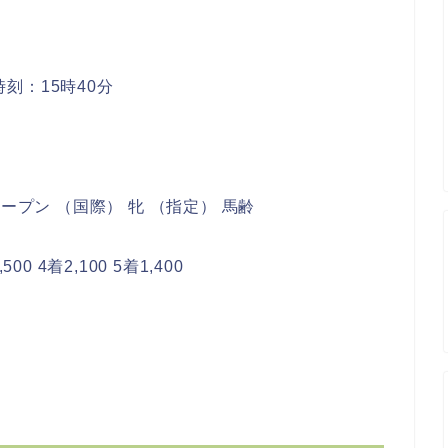
時刻：15時40分
ープン （国際） 牝 （指定） 馬齢
00 4着2,100 5着1,400