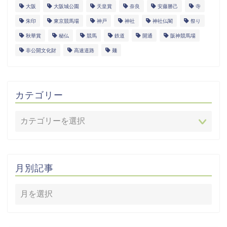
大阪
大阪城公園
天皇賞
奈良
安藤勝己
寺
朱印
東京競馬場
神戸
神社
神社仏閣
祭り
秋華賞
秘仏
競馬
鉄道
開通
阪神競馬場
非公開文化財
高速道路
麺
カテゴリー
月別記事