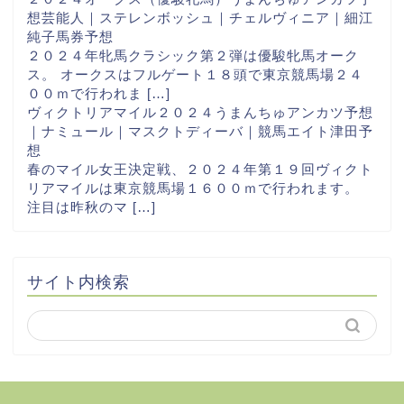
想芸能人｜ステレンボッシュ｜チェルヴィニア｜細江
純子馬券予想
２０２４年牝馬クラシック第２弾は優駿牝馬オーク
ス。 オークスはフルゲート１８頭で東京競馬場２４
００ｍで行われま […]
ヴィクトリアマイル２０２４うまんちゅアンカツ予想
｜ナミュール｜マスクトディーバ｜競馬エイト津田予
想
春のマイル女王決定戦、２０２４年第１９回ヴィクト
リアマイルは東京競馬場１６００ｍで行われます。
注目は昨秋のマ […]
サイト内検索