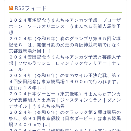
RSSフィード
２０２４宝塚記念うまんちゅアンカツ予想｜ブローザ
ホーン｜ソールオリエンス｜うまんちゅ芸能人馬券予
想
２０２４年（令和６年）春のグランプリ第６５回宝塚
記念ＧⅠは、開催日割の変更の為阪神競馬場ではなく
京都競馬場外回 […]
２０２４安田記念うまんちゅアンカツ予想と芸能人予
想｜ソウルラッシュ｜ロマンチックウォリアー｜ナミ
ュール
２０２４年（令和６年）の春のマイル王決定戦、第７
４回安田記念は東京競馬場１６００ｍで行われます。
注目は１８年 […]
２０２４日本ダービー（東京優駿）うまんちゅアンカ
ツ予想芸能人と出馬表｜ジャスティンミラノ｜ダノン
デサイル｜うまんちゅ馬券
２０２４年（令和６年）のクラシック第２弾は競馬の
祭典、第９１回東京優駿（日本ダービー）は東京競馬
場２４００ｍで […]
２０２４オークス（優駿牝馬）うまんちゅアンカツ予