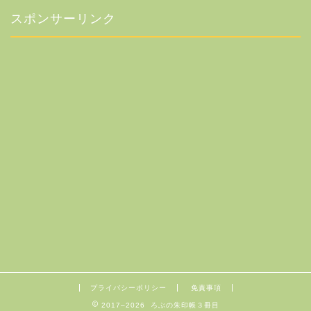
スポンサーリンク
プライバシーポリシー
免責事項
2017–2026 ろぶの朱印帳３冊目