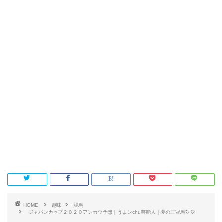
HOME
趣味
競馬
ジャパンカップ２０２０アンカツ予想｜うまンchu芸能人｜夢の三冠馬対決