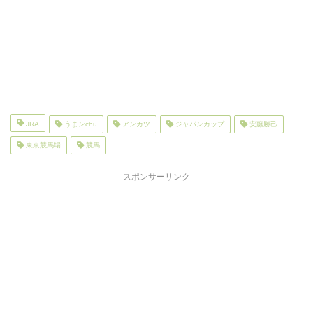
JRA
うまンchu
アンカツ
ジャパンカップ
安藤勝己
東京競馬場
競馬
スポンサーリンク