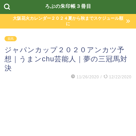
ろぶの朱印帳３冊目
大阪花火カレンダー２０２４夏から秋までスケジュール順
に
競馬
ジャパンカップ２０２０アンカツ予
想｜うまンchu芸能人｜夢の三冠馬対
決
11/26/2020
/
12/22/2020