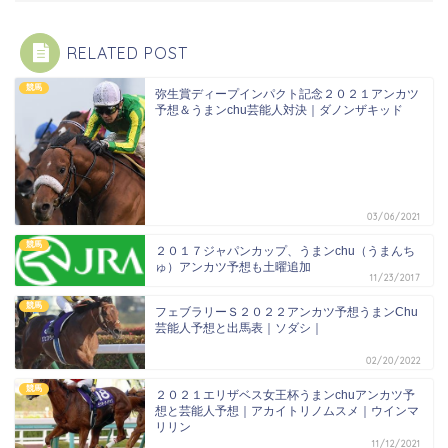
RELATED POST
競馬
弥生賞ディープインパクト記念２０２１アンカツ
予想＆うまンchu芸能人対決｜ダノンザキッド
03/06/2021
競馬
２０１７ジャパンカップ、うまンchu（うまんち
ゅ）アンカツ予想も土曜追加
11/23/2017
競馬
フェブラリーＳ２０２２アンカツ予想うまンChu
芸能人予想と出馬表｜ソダシ｜
02/20/2022
競馬
２０２１エリザベス女王杯うまンchuアンカツ予
想と芸能人予想｜アカイトリノムスメ｜ウインマ
リリン
11/12/2021