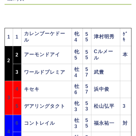
カレンブーケドー
牝
5
ｹﾞ
津村明秀
1
1
5
ｷ
ル
4
Cルメー
牝
5
アーモンドアイ
本
2
5
5
ル
2
牡
5
3
ワールドプレミア
武豊
7
4
牡
5
4
キセキ
浜中俊
7
6
3
牝
5
5
デアリングタクト
松山弘平
3
3
3
牡
5
6
コントレイル
福永祐一
対
5
3
4