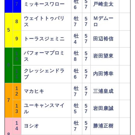
牡
5
7
ミッキースワロー
戸崎圭太
7
6
ウェイトトゥパリ
Ｍデムー
牡
5
8
7
ス
7
ロ
5
牡
5
9
トーラスジェミニ
田辺裕信
7
4
パフォーマプロミ
牡
1
5
岩田望來
0
7
ス
8
6
クレッシェンドラ
牡
1
5
内田博幸
1
7
ブ
6
1
牡
5
マカヒキ
三浦皇成
2
7
7
7
ユーキャンスマイ
牡
1
5
岩田康誠
3
7
ル
5
1
牡
5
ヨシオ
勝浦正樹
4
7
7
8