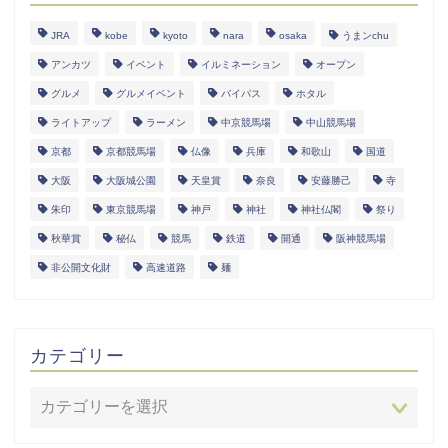
JRA
kobe
kyoto
nara
osaka
うまンchu
アンカツ
イベント
イルミネーション
オープン
グルメ
グルメイベント
バイパス
ホタル
ライトアップ
ラーメン
中京競馬場
中山競馬場
京都
京都競馬場
仏像
兵庫
和歌山
国道
大阪
大阪城公園
天皇賞
奈良
安藤勝己
寺
朱印
東京競馬場
神戸
神社
神社仏閣
祭り
秋華賞
秘仏
競馬
鉄道
開通
阪神競馬場
非公開文化財
高速道路
麺
カテゴリー