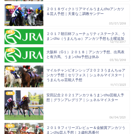
競馬
２０１８ヴィクトリアマイルうまんchuアンカツ
＆芸人予想｜天童なこ調教サンデー
05/07/2018
競馬
２０１７朝日杯フューチュリティステークス、う
まンchu（うまんちゅ）アンカツ予想も土曜追加
12/15/2017
競馬
大阪杯（G１）２０１８｜アンカツ予想、出馬表
と有力馬、うまンchu予想は休み
03/30/2018
競馬
マイルチャンピオンシップ２０２３うまんちゅア
ンカツ予想｜セリフォス｜シュネルマイスター｜
うまんちゅ芸能人予想
11/17/2023
競馬
安田記念２０２１アンカツ＆うまンchu芸能人予
想｜グランアレグリア｜シュネルマイスター
06/04/2021
競馬
２０１９フィリーズレビュー＆金鯱賞アンカツう
まンchu芸人予想｜３歳牝馬番付