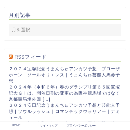
月別記事
RSSフィード
２０２４宝塚記念うまんちゅアンカツ予想｜ブローザ
ホーン｜ソールオリエンス｜うまんちゅ芸能人馬券予
想
２０２４年（令和６年）春のグランプリ第６５回宝塚
記念ＧⅠは、開催日割の変更の為阪神競馬場ではなく
京都競馬場外回 […]
２０２４安田記念うまんちゅアンカツ予想と芸能人予
想｜ソウルラッシュ｜ロマンチックウォリアー｜ナミ
ュール
２０２４年（令和６年）の春のマイル王決定戦、第７
HOME
サイトマップ
プライバシーポリシー
４回安田記念は東京競馬場１６００ｍで行われます。