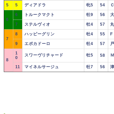
5
5
ディアドラ
牝5
54
6
トルークマクト
牡9
56
6
7
ステルヴィオ
牡4
57
8
ハッピーグリン
牡4
55
7
9
エポカドーロ
牡4
57
1
スワーヴリチャード
牡5
58
0
8
11
マイネルサージュ
牡7
56