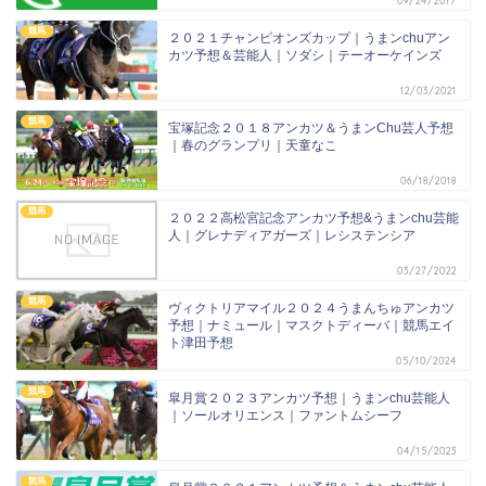
09/24/2017
競馬
２０２１チャンピオンズカップ｜うまンchuアン
カツ予想＆芸能人｜ソダシ｜テーオーケインズ
12/03/2021
競馬
宝塚記念２０１８アンカツ＆うまンChu芸人予想
｜春のグランプリ｜天童なこ
06/18/2018
競馬
２０２２高松宮記念アンカツ予想&うまンchu芸能
人｜グレナディアガーズ｜レシステンシア
03/27/2022
競馬
ヴィクトリアマイル２０２４うまんちゅアンカツ
予想｜ナミュール｜マスクトディーバ｜競馬エイ
ト津田予想
05/10/2024
競馬
皐月賞２０２３アンカツ予想｜うまンchu芸能人
｜ソールオリエンス｜ファントムシーフ
04/15/2023
競馬