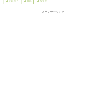
安藤勝己
競馬
阪急杯
スポンサーリンク