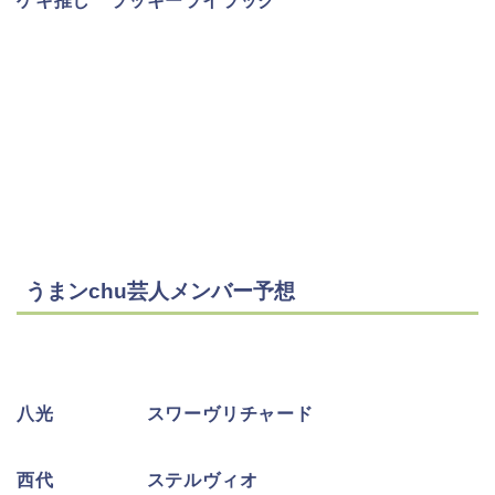
ゲキ推し ラッキーライラック
うまンchu芸人メンバー予想
八光 スワーヴリチャード
西代 ステルヴィオ