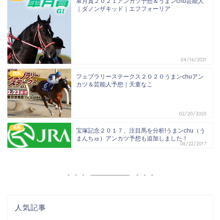
皐月賞２０２１アンカツ予想＆うまンchu芸能人
｜ダノンザキッド｜エフフォーリア
04/16/2021
競馬
フェブラリーステークス２０２０うまンchuアン
カツ＆芸能人予想｜天童なこ
02/20/2020
競馬
宝塚記念２０１７、注目馬を分析!うまンchu（う
まんちゅ）アンカツ予想も追加しました！
06/22/2017
人気記事