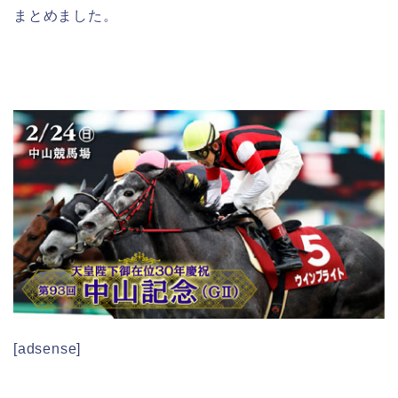
まとめました。
[adsense]