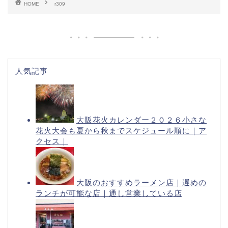
HOME
r309
人気記事