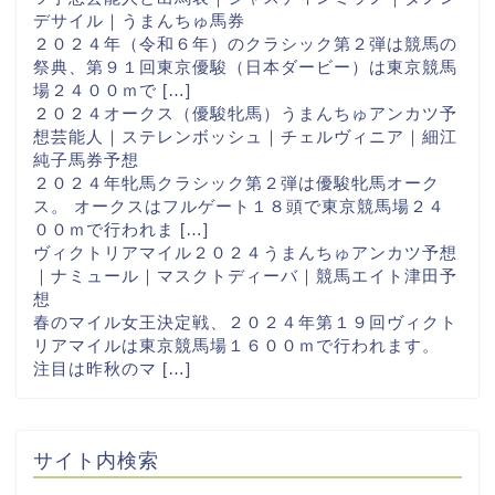
デサイル｜うまんちゅ馬券
２０２４年（令和６年）のクラシック第２弾は競馬の
祭典、第９１回東京優駿（日本ダービー）は東京競馬
場２４００ｍで […]
２０２４オークス（優駿牝馬）うまんちゅアンカツ予
想芸能人｜ステレンボッシュ｜チェルヴィニア｜細江
純子馬券予想
２０２４年牝馬クラシック第２弾は優駿牝馬オーク
ス。 オークスはフルゲート１８頭で東京競馬場２４
００ｍで行われま […]
ヴィクトリアマイル２０２４うまんちゅアンカツ予想
｜ナミュール｜マスクトディーバ｜競馬エイト津田予
想
春のマイル女王決定戦、２０２４年第１９回ヴィクト
リアマイルは東京競馬場１６００ｍで行われます。
注目は昨秋のマ […]
サイト内検索