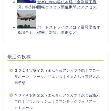
最近の投稿
２０２４宝塚記念うまんちゅアンカツ予想｜ブロー
ザホーン｜ソールオリエンス｜うまんちゅ芸能人馬
券予想
２０２４安田記念うまんちゅアンカツ予想と芸能人
予想｜ソウルラッシュ｜ロマンチックウォリアー｜
ナミュール