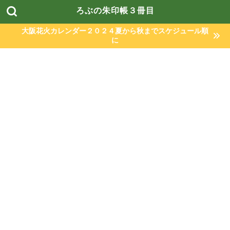
ろぶの朱印帳３冊目
大阪花火カレンダー２０２４夏から秋までスケジュール順
に