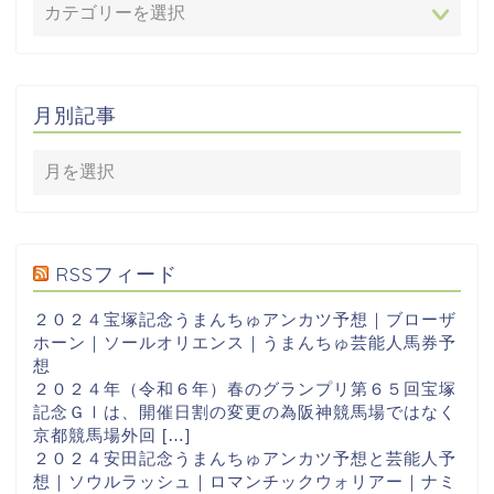
月別記事
RSSフィード
２０２４宝塚記念うまんちゅアンカツ予想｜ブローザ
ホーン｜ソールオリエンス｜うまんちゅ芸能人馬券予
想
２０２４年（令和６年）春のグランプリ第６５回宝塚
記念ＧⅠは、開催日割の変更の為阪神競馬場ではなく
京都競馬場外回 […]
２０２４安田記念うまんちゅアンカツ予想と芸能人予
想｜ソウルラッシュ｜ロマンチックウォリアー｜ナミ