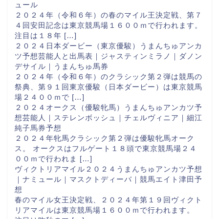
ュール
２０２４年（令和６年）の春のマイル王決定戦、第７
４回安田記念は東京競馬場１６００ｍで行われます。
注目は１８年 […]
２０２４日本ダービー（東京優駿）うまんちゅアンカ
ツ予想芸能人と出馬表｜ジャスティンミラノ｜ダノン
デサイル｜うまんちゅ馬券
２０２４年（令和６年）のクラシック第２弾は競馬の
祭典、第９１回東京優駿（日本ダービー）は東京競馬
場２４００ｍで […]
２０２４オークス（優駿牝馬）うまんちゅアンカツ予
想芸能人｜ステレンボッシュ｜チェルヴィニア｜細江
純子馬券予想
２０２４年牝馬クラシック第２弾は優駿牝馬オーク
ス。 オークスはフルゲート１８頭で東京競馬場２４
００ｍで行われま […]
ヴィクトリアマイル２０２４うまんちゅアンカツ予想
｜ナミュール｜マスクトディーバ｜競馬エイト津田予
想
春のマイル女王決定戦、２０２４年第１９回ヴィクト
リアマイルは東京競馬場１６００ｍで行われます。