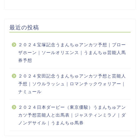
最近の投稿
２０２４宝塚記念うまんちゅアンカツ予想｜ブロー
ザホーン｜ソールオリエンス｜うまんちゅ芸能人馬
券予想
２０２４安田記念うまんちゅアンカツ予想と芸能人
予想｜ソウルラッシュ｜ロマンチックウォリアー｜
ナミュール
２０２４日本ダービー（東京優駿）うまんちゅアン
カツ予想芸能人と出馬表｜ジャスティンミラノ｜ダ
ノンデサイル｜うまんちゅ馬券