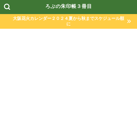
ろぶの朱印帳３冊目
大阪花火カレンダー２０２４夏から秋までスケジュール順
に