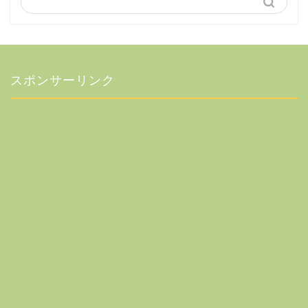
スポンサーリンク