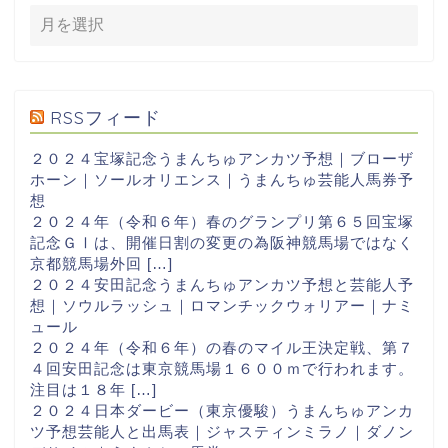
RSSフィード
２０２４宝塚記念うまんちゅアンカツ予想｜ブローザ
ホーン｜ソールオリエンス｜うまんちゅ芸能人馬券予
想
２０２４年（令和６年）春のグランプリ第６５回宝塚
記念ＧⅠは、開催日割の変更の為阪神競馬場ではなく
京都競馬場外回 […]
２０２４安田記念うまんちゅアンカツ予想と芸能人予
想｜ソウルラッシュ｜ロマンチックウォリアー｜ナミ
ュール
２０２４年（令和６年）の春のマイル王決定戦、第７
４回安田記念は東京競馬場１６００ｍで行われます。
注目は１８年 […]
２０２４日本ダービー（東京優駿）うまんちゅアンカ
ツ予想芸能人と出馬表｜ジャスティンミラノ｜ダノン