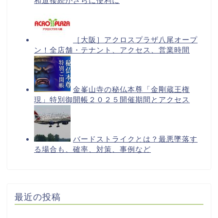
最近の投稿