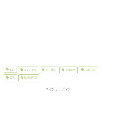
JRA
うまンchu
アンカツ
安藤勝己
宝塚記念
競馬
阪神競馬場
スポンサーリンク