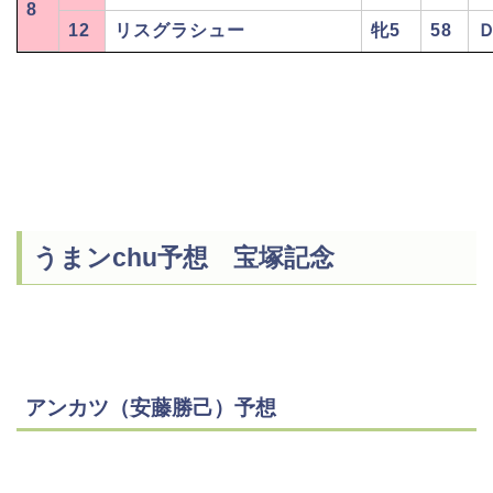
8
12
リスグラシュー
牝5
58
うまンchu予想 宝塚記念
アンカツ（安藤勝己）予想