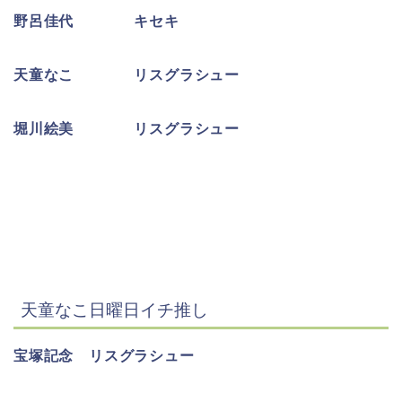
野呂佳代 キセキ
天童なこ リスグラシュー
堀川絵美 リスグラシュー
天童なこ日曜日イチ推し
宝塚記念 リスグラシュー