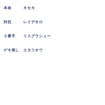
本命 キセキ
対抗 レイデオロ
３番手 リスグラシュー
ゲキ推し エタリオウ