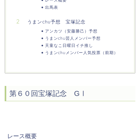
レース概要
出馬表
うまンchu予想 宝塚記念
アンカツ（安藤勝己）予想
うまンchu芸人メンバー予想
天童なこ日曜日イチ推し
うまンchuメンバー人気投票（前期）
第６０回宝塚記念 GⅠ
レース概要