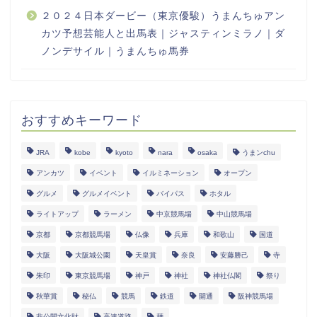
２０２４日本ダービー（東京優駿）うまんちゅアン
カツ予想芸能人と出馬表｜ジャスティンミラノ｜ダ
ノンデサイル｜うまんちゅ馬券
おすすめキーワード
JRA
kobe
kyoto
nara
osaka
うまンchu
アンカツ
イベント
イルミネーション
オープン
グルメ
グルメイベント
バイパス
ホタル
ライトアップ
ラーメン
中京競馬場
中山競馬場
京都
京都競馬場
仏像
兵庫
和歌山
国道
大阪
大阪城公園
天皇賞
奈良
安藤勝己
寺
朱印
東京競馬場
神戸
神社
神社仏閣
祭り
秋華賞
秘仏
競馬
鉄道
開通
阪神競馬場
非公開文化財
高速道路
麺