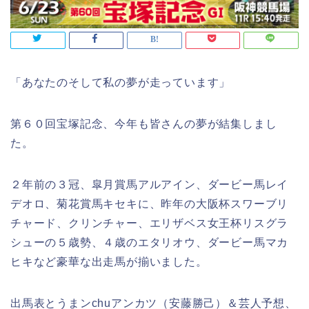
「あなたのそして私の夢が走っています」
第６０回宝塚記念、今年も皆さんの夢が結集しまし
た。
２年前の３冠、皐月賞馬アルアイン、ダービー馬レイ
デオロ、菊花賞馬キセキに、昨年の大阪杯スワーブリ
チャード、クリンチャー、エリザベス女王杯リスグラ
シューの５歳勢、４歳のエタリオウ、ダービー馬マカ
ヒキなど豪華な出走馬が揃いました。
出馬表とうまンchuアンカツ（安藤勝己）＆芸人予想、