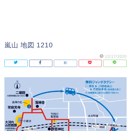
嵐山 地図 1210
12/17/2020