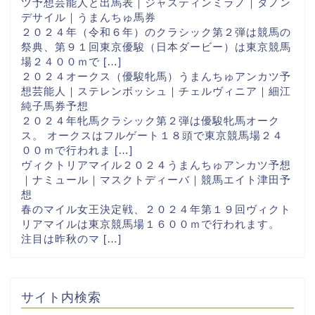
ツ予想芸能人と出馬表｜ジャスティンミラノ｜ダノン
デサイル｜うまんちゅ馬券
２０２４年（令和６年）のクラシック第２弾は競馬の
祭典、第９１回東京優駿（日本ダービー）は東京競馬
場２４００ｍで […]
２０２４オークス（優駿牝馬）うまんちゅアンカツ予
想芸能人｜ステレンボッシュ｜チェルヴィニア｜細江
純子馬券予想
２０２４年牝馬クラシック第２弾は優駿牝馬オーク
ス。 オークスはフルゲート１８頭で東京競馬場２４
００ｍで行われま […]
ヴィクトリアマイル２０２４うまんちゅアンカツ予想
｜ナミュール｜マスクトディーバ｜競馬エイト津田予
想
春のマイル女王決定戦、２０２４年第１９回ヴィクト
リアマイルは東京競馬場１６００ｍで行われます。
注目は昨秋のマ […]
サイト内検索