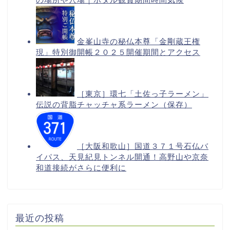
最近の投稿