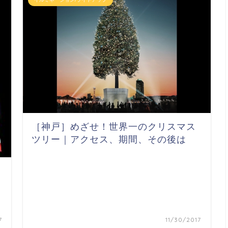
［神戸］めざせ！世界一のクリスマス
ツリー｜アクセス、期間、その後は
7
11/30/2017