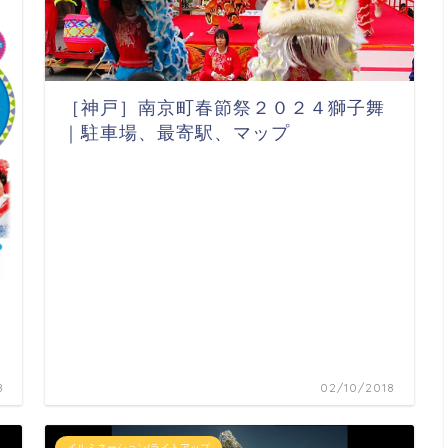
［神戸］南京町春節祭２０２４獅子舞
｜駐車場、最寄駅、マップ
8
02/10/2018
イルミネーション/ライトアップ