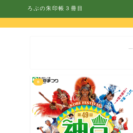
ろぶの朱印帳３冊目
―
春