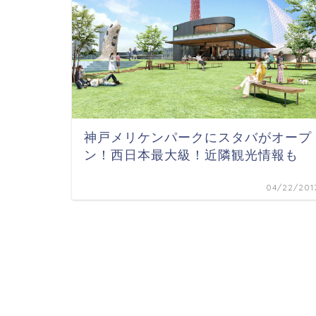
神戸メリケンパークにスタバがオープ
ン！西日本最大級！近隣観光情報も
04/22/201